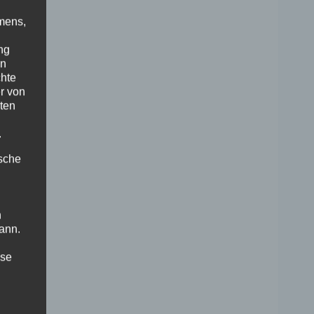
mens,
ng
en
chte
r von
ten
.
ische
n
ann.
ise