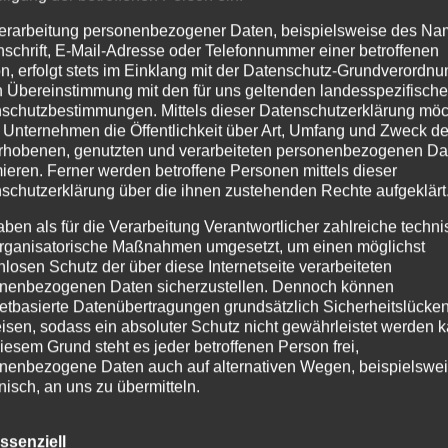
erarbeitung personenbezogener Daten, beispielsweise des Na
nschrift, E-Mail-Adresse oder Telefonnummer einer betroffenen
n, erfolgt stets im Einklang mit der Datenschutz-Grundverordnu
n Übereinstimmung mit den für uns geltenden landesspezifisch
schutzbestimmungen. Mittels dieser Datenschutzerklärung mö
 Unternehmen die Öffentlichkeit über Art, Umfang und Zweck de
rhobenen, genutzten und verarbeiteten personenbezogenen Da
ostheim [dot] de
mieren. Ferner werden betroffene Personen mittels dieser
schutzerklärung über die ihnen zustehenden Rechte aufgeklärt
aben als für die Verarbeitung Verantwortlicher zahlreiche techn
rganisatorische Maßnahmen umgesetzt, um einen möglichst
nlosen Schutz der über diese Internetseite verarbeiteten
nenbezogenen Daten sicherzustellen. Dennoch können
netbasierte Datenübertragungen grundsätzlich Sicherheitslücke
t] de
isen, sodass ein absoluter Schutz nicht gewährleistet werden k
iesem Grund steht es jeder betroffenen Person frei,
nenbezogene Daten auch auf alternativen Wegen, beispielswe
onisch, an uns zu übermitteln.
iffsbestimmungen
ssenziell