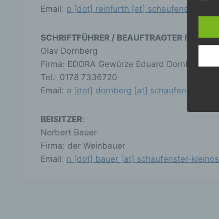
Die D
Email:
p [dot] reinfurth [at] schaufenster-kle
Europ
Daten
Daten
SCHRIFTFÜHRER / BEAUFTRAGTER FÜR DIE
Kunde
Olav Dornberg
dies 
Firma: EDORA Gewürze Eduard Dornberg Gm
Begrif
Tel.: 0178 7336720
Wir v
Email:
o [dot] dornberg [at] schaufenster-kle
folge
a
BEISITZER
:
Pe
Norbert Bauer
id
Firma: der Weinbauer
„b
Pe
Email:
n [dot] bauer [at] schaufenster-kleino
Z
Ke
e
ph
wi
Pe