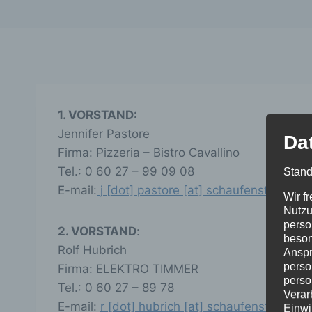
1. VORSTAND:
Jennifer Pastore
Da
Firma: Pizzeria – Bistro Cavallino
Tel.: 0 60 27 – 99 09 08
Stand
E-mail:
j [dot] pastore [at] schaufenster-klei
Wir f
Nutzu
perso
2. VORSTAND
:
beson
Rolf Hubrich
Anspr
perso
Firma: ELEKTRO TIMMER
perso
Tel.: 0 60 27 – 89 78
Verar
E-mail:
r [dot] hubrich [at] schaufenster-klei
Einwi