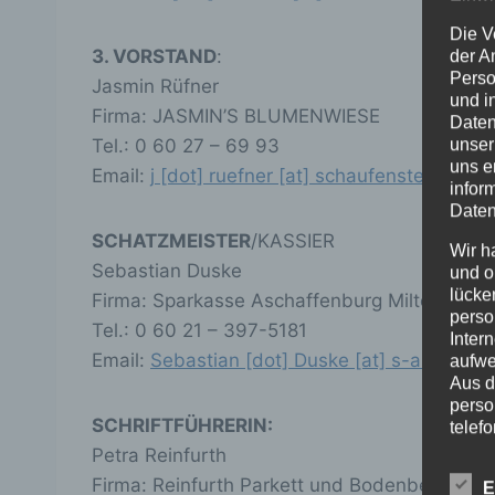
Die V
3. VORSTAND
:
der A
Perso
Jasmin Rüfner
und i
Firma: JASMIN’S BLUMENWIESE
Daten
unser
Tel.: 0 60 27 – 69 93
uns e
Email:
j [dot] ruefner [at] schaufenster-klein
infor
Daten
SCHATZMEISTER
/KASSIER
Wir h
Sebastian Duske
und o
lücke
Firma: Sparkasse Aschaffenburg Miltenberg
perso
Tel.: 0 60 21 – 397-5181
Inter
Email:
Sebastian [dot] Duske [at] s-abmil [do
aufwe
Aus d
perso
SCHRIFTFÜHRERIN:
telef
Petra Reinfurth
Begr
Firma: Reinfurth Parkett und Bodenbeläge
E