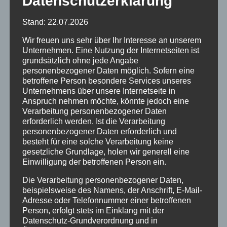
Datenschutzerklärung
Stand: 22.07.2026
Wir freuen uns sehr über Ihr Interesse an unserem
Unternehmen. Eine Nutzung der Internetseiten ist
grundsätzlich ohne jede Angabe
personenbezogener Daten möglich. Sofern eine
betroffene Person besondere Services unseres
Unternehmens über unsere Internetseite in
Anspruch nehmen möchte, könnte jedoch eine
Verarbeitung personenbezogener Daten
erforderlich werden. Ist die Verarbeitung
REITERSTUBE MAINASCHAFF
personenbezogener Daten erforderlich und
besteht für eine solche Verarbeitung keine
Reiterstube Mainaschaff
gesetzliche Grundlage, holen wir generell eine
Einwilligung der betroffenen Person ein.
– Restaurant, Biergarten
Die Verarbeitung personenbezogener Daten,
beispielsweise des Namens, der Anschrift, E-Mail-
2021-05-04
Reiterstube Mainaschaff
Adresse oder Telefonnummer einer betroffenen
Person, erfolgt stets im Einklang mit der
Mittelweg 59 – Nähe Main-Parksee –
Datenschutz-Grundverordnung und in