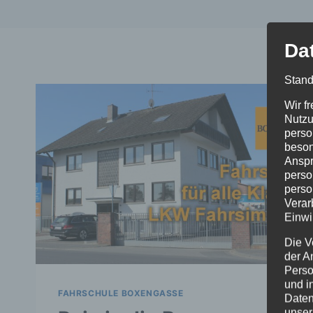
Da
Stand
Wir f
Nutzu
perso
beson
Anspr
perso
perso
Verar
Einwi
Die V
der A
Perso
und i
FAHRSCHULE BOXENGASSE
Daten
unser