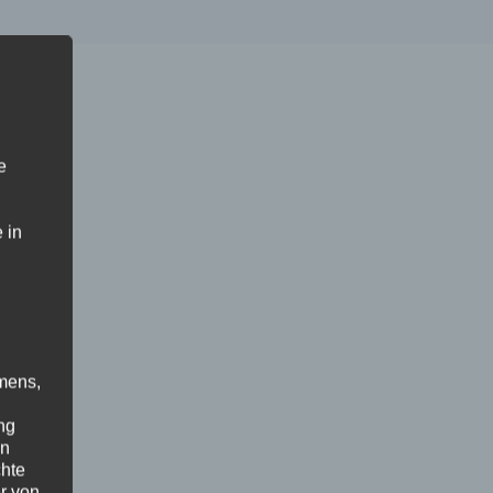
e
 in
mens,
ng
en
chte
r von