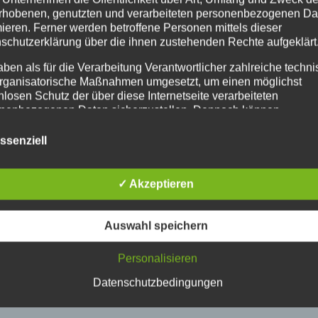
rhobenen, genutzten und verarbeiteten personenbezogenen Da
mieren. Ferner werden betroffene Personen mittels dieser
schutzerklärung über die ihnen zustehenden Rechte aufgeklärt
aben als für die Verarbeitung Verantwortlicher zahlreiche techn
rganisatorische Maßnahmen umgesetzt, um einen möglichst
nlosen Schutz der über diese Internetseite verarbeiteten
nenbezogenen Daten sicherzustellen. Dennoch können
netbasierte Datenübertragungen grundsätzlich Sicherheitslücke
isen, sodass ein absoluter Schutz nicht gewährleistet werden k
ssenziell
iesem Grund steht es jeder betroffenen Person frei,
nenbezogene Daten auch auf alternativen Wegen, beispielswe
onisch, an uns zu übermitteln.
✓ Akzeptieren
iffsbestimmungen
Auswahl speichern
atenschutzerklärung beruht auf den Begrifflichkeiten, die durch
äischen Richtlinien- und Verordnungsgeber beim Erlass der
Personalisieren
schutz-Grundverordnung (DS-GVO) verwendet wurden. Unser
schutzerklärung soll sowohl für die Öffentlichkeit als auch für u
Datenschutzbedingungen
n und Geschäftspartner einfach lesbar und verständlich sein.
zu gewährleisten, möchten wir vorab die verwendeten
flichkeiten erläutern.