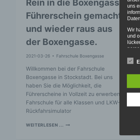
Rein in die Boxengasse
uns e
infor
Führerschein gemacht
Daten
und wieder raus aus
Wir h
und o
der Boxengasse.
lücke
perso
Inter
2021-03-26
Fahrschule Boxengasse
aufwe
E
Aus d
Willkommen bei der Fahrschule
perso
Boxengasse in Stockstadt. Bei uns
telef
haben Sie die Möglichkeit, die
Begr
Führerscheine in Vollzeit zu erwerben.
Fahrschule für alle Klassen und LKW-
Die D
Europ
Rückfahrsimulator
Daten
Daten
REIN
WEITERLESEN ...
Kunde
IN
dies 
DIE
Begrif