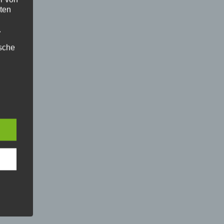
ten
.
ische
n
ann.
ise
 den
e
nsere
 Um