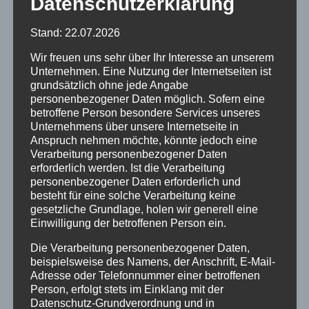
Datenschutzerklärung
Stand: 22.07.2026
Wir freuen uns sehr über Ihr Interesse an unserem
Unternehmen. Eine Nutzung der Internetseiten ist
grundsätzlich ohne jede Angabe
personenbezogener Daten möglich. Sofern eine
betroffene Person besondere Services unseres
Unternehmens über unsere Internetseite in
Anspruch nehmen möchte, könnte jedoch eine
Verarbeitung personenbezogener Daten
erforderlich werden. Ist die Verarbeitung
REINFURTH PARKETT
personenbezogener Daten erforderlich und
besteht für eine solche Verarbeitung keine
Parkettleger Reinfurth
gesetzliche Grundlage, holen wir generell eine
Einwilligung der betroffenen Person ein.
2021-01-29
Reinfurth Parkett
Die Verarbeitung personenbezogener Daten,
beispielsweise des Namens, der Anschrift, E-Mail-
Leider muss unsere Ausstellung
Adresse oder Telefonnummer einer betroffenen
voraussichtlich 14. Feb. 2021 für
Person, erfolgt stets im Einklang mit der
Beratungsgespräch geschlossen bleiben.
Datenschutz-Grundverordnung und in