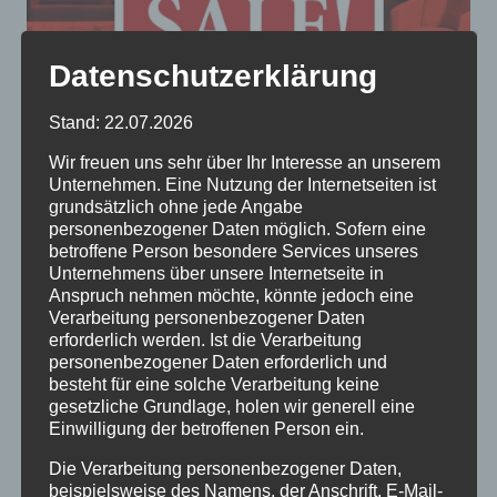
Datenschutzerklärung
Stand: 22.07.2026
Wir freuen uns sehr über Ihr Interesse an unserem
Unternehmen. Eine Nutzung der Internetseiten ist
grundsätzlich ohne jede Angabe
personenbezogener Daten möglich. Sofern eine
betroffene Person besondere Services unseres
Unternehmens über unsere Internetseite in
MÖBEL ROOS
Anspruch nehmen möchte, könnte jedoch eine
Verarbeitung personenbezogener Daten
ROOSartiges zum Sitzen,
erforderlich werden. Ist die Verarbeitung
personenbezogener Daten erforderlich und
Liegen und Schlafen
besteht für eine solche Verarbeitung keine
gesetzliche Grundlage, holen wir generell eine
Einwilligung der betroffenen Person ein.
2021-07-08
Möbel Roos
Die Verarbeitung personenbezogener Daten,
mit kompetenter Fachberatung vor Ort.Wir
beispielsweise des Namens, der Anschrift, E-Mail-