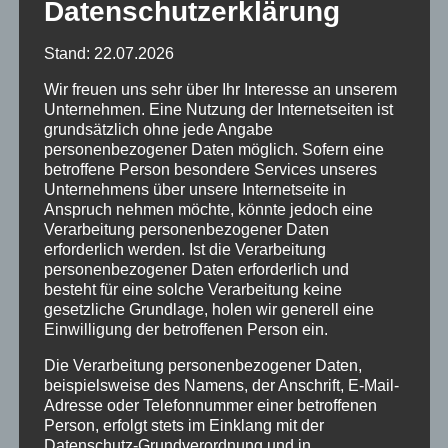
Datenschutzerklärung
Stand: 22.07.2026
Wir freuen uns sehr über Ihr Interesse an unserem
Unternehmen. Eine Nutzung der Internetseiten ist
grundsätzlich ohne jede Angabe
personenbezogener Daten möglich. Sofern eine
betroffene Person besondere Services unseres
Unternehmens über unsere Internetseite in
Anspruch nehmen möchte, könnte jedoch eine
Verarbeitung personenbezogener Daten
erforderlich werden. Ist die Verarbeitung
SONNENSTUDIO SOLE MIO
personenbezogener Daten erforderlich und
besteht für eine solche Verarbeitung keine
Jetzt Termin vereinbaren
gesetzliche Grundlage, holen wir generell eine
Einwilligung der betroffenen Person ein.
mit der Sonne!
Die Verarbeitung personenbezogener Daten,
beispielsweise des Namens, der Anschrift, E-Mail-
2021-03-10
Sonnenstudio Sole Mio
Adresse oder Telefonnummer einer betroffenen
Liebe Kunden,
Person, erfolgt stets im Einklang mit der
Datenschutz-Grundverordnung und in