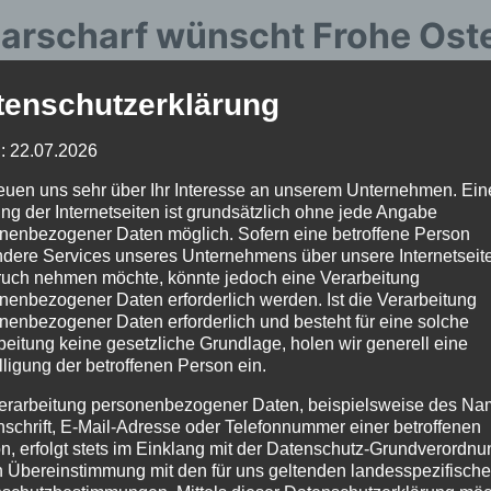
aarscharf wünscht Frohe Ost
tenschutzerklärung
t! Bitte rufen Sie mich an zur Terminvereinbarung.
: 22.07.2026
rkunst
reuen uns sehr über Ihr Interesse an unserem Unternehmen. Ein
ng der Internetseiten ist grundsätzlich ohne jede Angabe
nenbezogener Daten möglich. Sofern eine betroffene Person
dere Services unseres Unternehmens über unsere Internetseite
eim
uch nehmen möchte, könnte jedoch eine Verarbeitung
42
nenbezogener Daten erforderlich werden. Ist die Verarbeitung
nenbezogener Daten erforderlich und besteht für eine solche
beitung keine gesetzliche Grundlage, holen wir generell eine
lligung der betroffenen Person ein.
erarbeitung personenbezogener Daten, beispielsweise des Na
nschrift, E-Mail-Adresse oder Telefonnummer einer betroffenen
n, erfolgt stets im Einklang mit der Datenschutz-Grundverordnu
gation
n Übereinstimmung mit den für uns geltenden landesspezifisch