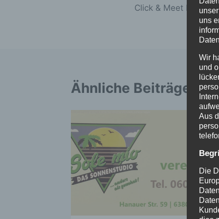
Daten
Click & Meet bei Livi
unser
uns e
infor
Daten
Wir h
und o
lücke
Ähnliche Beiträge
perso
Inter
aufwe
Aus d
perso
telef
Begr
Die D
Europ
Daten
Daten
Kunde