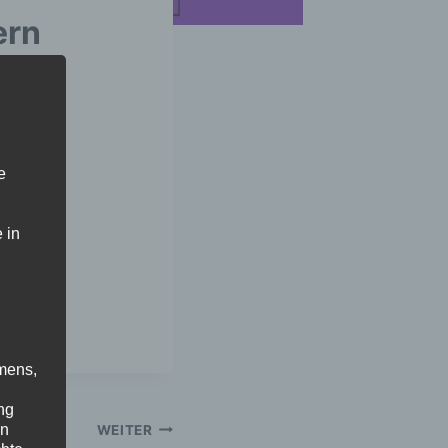
ern
e
 in
mens,
ng
en
WEITER