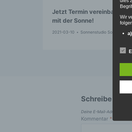
dies 
Begrif
Jetzt Termin vereinbaren
Wir v
mit der Sonne!
folge
2021-03-10
Sonnenstudio Sole Mio
a
Pe
id
E
„b
Pe
Z
Ke
e
ph
wi
Pe
Schreibe eine
b
Deine E-Mail-Adresse wird n
Be
Kommentar
*
Pe
Ve