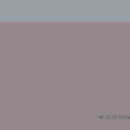
pe
be
wi
Zu
na
f
Ps
ei
Hi
be
zu
te
ge
id
w
g
V
© 2026 Scha
Ve
na
St