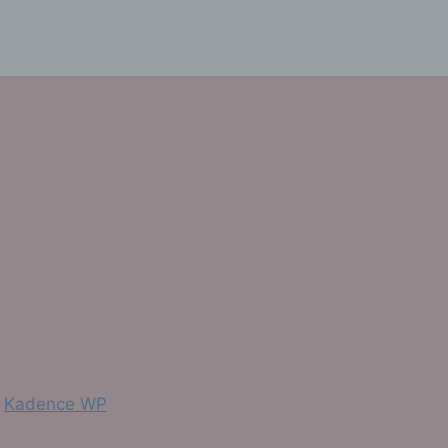
, zu
sen,
r
en in
ischen
en
n
Kadence WP
dere
nd