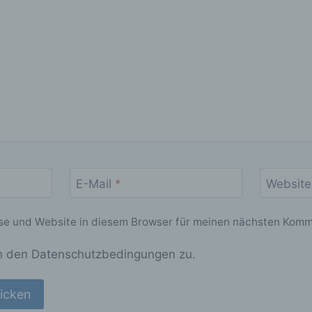
) Verarbeitung
rarbeitung ist jeder mit oder ohne Hilfe automatisierter Verfahr
sgeführte Vorgang oder jede solche Vorgangsreihe im
usammenhang mit personenbezogenen Daten wie das Erheben
fassen, die Organisation, das Ordnen, die Speicherung, die
passung oder Veränderung, das Auslesen, das Abfragen, die
rwendung, die Offenlegung durch Übermittlung, Verbreitung od
ne andere Form der Bereitstellung, den Abgleich oder die
rknüpfung, die Einschränkung, das Löschen oder die Vernichtu
) Einschränkung der Verarbeitung
E-Mail
*
Website
nschränkung der Verarbeitung ist die Markierung gespeicherter
rsonenbezogener Daten mit dem Ziel, ihre künftige Verarbeitu
inzuschränken.
e und Website in diesem Browser für meinen nächsten Komm
) Profiling
h den Datenschutzbedingungen zu.
ofiling ist jede Art der automatisierten Verarbeitung
rsonenbezogener Daten, die darin besteht, dass diese
ersonenbezogenen Daten verwendet werden, um bestimmte