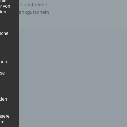
chte
st: Der Kleinostheimer
r von
ten
Geschenkgutschein
.
ische
n
ann.
ise
 den
e
nsere
 Um