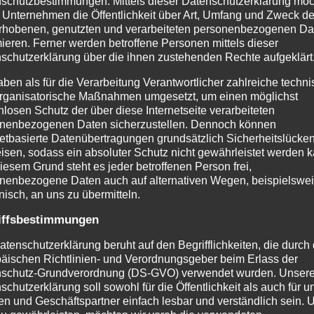
schutzbestimmungen. Mittels dieser Datenschutzerklärung mö
ng Blanche
Ideal fürs Osterne
 Unternehmen die Öffentlichkeit über Art, Umfang und Zweck de
rhobenen, genutzten und verarbeiteten personenbezogenen Da
mieren. Ferner werden betroffene Personen mittels dieser
schutzerklärung über die ihnen zustehenden Rechte aufgeklärt
aben als für die Verarbeitung Verantwortlicher zahlreiche techn
rganisatorische Maßnahmen umgesetzt, um einen möglichst
nlosen Schutz der über diese Internetseite verarbeiteten
nenbezogenen Daten sicherzustellen. Dennoch können
netbasierte Datenübertragungen grundsätzlich Sicherheitslücke
isen, sodass ein absoluter Schutz nicht gewährleistet werden k
iesem Grund steht es jeder betroffenen Person frei,
nenbezogene Daten auch auf alternativen Wegen, beispielswe
onisch, an uns zu übermitteln.
iffsbestimmungen
atenschutzerklärung beruht auf den Begrifflichkeiten, die durch
äischen Richtlinien- und Verordnungsgeber beim Erlass der
schutz-Grundverordnung (DS-GVO) verwendet wurden. Unser
schutzerklärung soll sowohl für die Öffentlichkeit als auch für u
n und Geschäftspartner einfach lesbar und verständlich sein.