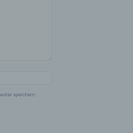
en
, das
er
ng.
ng
entar speichern.