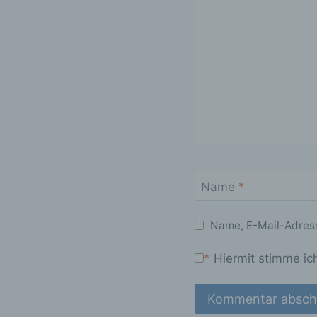
c
Ve
au
Z
Er
An
Ve
ei
Ve
d
Name
*
Ei
pe
e
Name, E-Mail-Adress
e
*
Hiermit stimme ic
Pr
pe
p