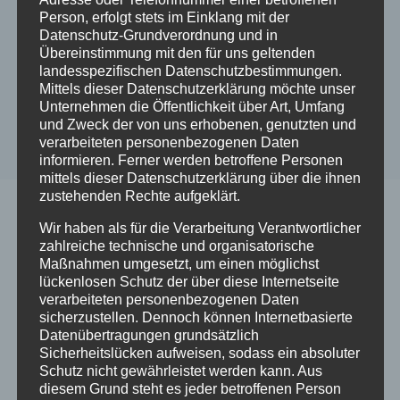
Cavallino im Vitamar
Person, erfolgt stets im Einklang mit der
Datenschutz-Grundverordnung und in
Übereinstimmung mit den für uns geltenden
2021-07-07
Pizzeria Cavallino
landesspezifischen Datenschutzbestimmungen.
Mittels dieser Datenschutzerklärung möchte unser
Unternehmen die Öffentlichkeit über Art, Umfang
und Zweck der von uns erhobenen, genutzten und
verarbeiteten personenbezogenen Daten
informieren. Ferner werden betroffene Personen
mittels dieser Datenschutzerklärung über die ihnen
zustehenden Rechte aufgeklärt.
Wir haben als für die Verarbeitung Verantwortlicher
Schreibe einen Kommentar
zahlreiche technische und organisatorische
Maßnahmen umgesetzt, um einen möglichst
lückenlosen Schutz der über diese Internetseite
Deine E-Mail-Adresse wird nicht veröffentlicht.
verarbeiteten personenbezogenen Daten
Erforderliche Felder sind mit
*
markiert
sicherzustellen. Dennoch können Internetbasierte
Kommentar
*
Datenübertragungen grundsätzlich
Sicherheitslücken aufweisen, sodass ein absoluter
Schutz nicht gewährleistet werden kann. Aus
diesem Grund steht es jeder betroffenen Person