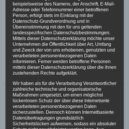
beispielsweise des Namens, der Anschrift, E-Mail-
Adresse oder Telefonnummer einer betroffenen
Ab Mittwoch den 03. März sind wir auch
Person, erfolgt stets im Einklang mit der
Datenschutz-Grundverordnung und in
wieder auf den Aschaffenburger
Übereinstimmung mit den für uns geltenden
Wochenmarkt!!
landesspezifischen Datenschutzbestimmungen.
Mittwoch und Samstag von 7:00 bis 13:30 Uhr
Mittels dieser Datenschutzerklärung möchte unser
Unternehmen die Öffentlichkeit über Art, Umfang
direkt am Schloss!!
und Zweck der von uns erhobenen, genutzten und
verarbeiteten personenbezogenen Daten
informieren. Ferner werden betroffene Personen
Weitere Infos auf
https://www.blumen-
mittels dieser Datenschutzerklärung über die ihnen
kleinostheim.de/
zustehenden Rechte aufgeklärt.
Wir haben als für die Verarbeitung Verantwortlicher
zahlreiche technische und organisatorische
Maßnahmen umgesetzt, um einen möglichst
Beitragsnavigation
ZURÜCK
WEITER
lückenlosen Schutz der über diese Internetseite
verarbeiteten personenbezogenen Daten
Vertrieb-
Wein-Bauer
sicherzustellen. Dennoch können Internetbasierte
Regenerativer-
Kleinostheim
Datenübertragungen grundsätzlich
Energiesysteme
Sicherheitslücken aufweisen, sodass ein absoluter