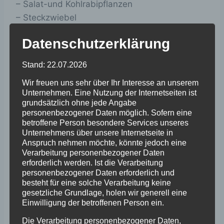
– Salat-und Kohlrabipflanzen
– Steckzwiebel
– Sämereien
Datenschutzerklärung
– Heil-und Gewürzkräuter
Stand: 22.07.2026
Schnittblumen in großer
Wir freuen uns sehr über Ihr Interesse an unserem
Auswahl!Blumensträuße bitte vorbestellen!
Unternehmen. Eine Nutzung der Internetseiten ist
grundsätzlich ohne jede Angabe
personenbezogener Daten möglich. Sofern eine
betroffene Person besondere Services unseres
Unternehmens über unsere Internetseite in
Anspruch nehmen möchte, könnte jedoch eine
Verarbeitung personenbezogener Daten
erforderlich werden. Ist die Verarbeitung
personenbezogener Daten erforderlich und
besteht für eine solche Verarbeitung keine
gesetzliche Grundlage, holen wir generell eine
Einwilligung der betroffenen Person ein.
Mit Abstand am besten … kauft man in der
Gärtnerei vor Ort ein!
Die Verarbeitung personenbezogener Daten,