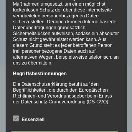
Heike Dubis Art: Kleinostheimer
Maßnahmen umgesetzt, um einen möglichst
lückenlosen Schutz der über diese Internetseite
Störche
verarbeiteten personenbezogenen Daten
sicherzustellen. Dennoch können Internetbasierte
2021-03-03
Heike Dubis Art
Datenübertragungen grundsätzlich
Sicherheitslücken aufweisen, sodass ein absoluter
Schutz nicht gewährleistet werden kann. Aus
diesem Grund steht es jeder betroffenen Person
frei, personenbezogene Daten auch auf
alternativen Wegen, beispielsweise telefonisch, an
uns zu übermitteln.
Begriffsbestimmungen
Die Datenschutzerklärung beruht auf den
Schreibe einen Kommentar
Begrifflichkeiten, die durch den Europäischen
Richtlinien- und Verordnungsgeber beim Erlass
der Datenschutz-Grundverordnung (DS-GVO)
Deine E-Mail-Adresse wird nicht veröffentlicht.
Erforderliche Felder sind mit
*
markiert
verwendet wurden. Unsere Datenschutzerklärung
soll sowohl für die Öffentlichkeit als auch für
Kommentar
*
unsere Kunden und Geschäftspartner einfach
Essenziell
lesbar und verständlich sein. Um dies zu
gewährleisten, möchten wir vorab die verwendeten