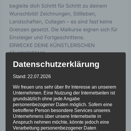
begleite dich Schritt für Schritt zu deinem
Wunschbild! Zeichnungen, Stillleben,
Landschaften, Collagen – es sind fast keine
Grenzen gesetzt. Die Malkurse eignen sich für
Einsteiger und Fortgeschrittene.
ERWECKE DEINE KÜNSTLERISCHEN
FÄHIGKEITEN!“
Heike Dubis
Datenschutzerklärung
Stand: 22.07.2026
Wir freuen uns sehr über Ihr Interesse an unserem
Unternehmen. Eine Nutzung der Internetseiten ist
Beitragsnavigation
ZURÜCK
WEITER
grundsätzlich ohne jede Angabe
personenbezogener Daten möglich. Sofern eine
Broschüre:
Wein-Probe beim
betroffene Person besondere Services unseres
Ausbildungsbetriebe
Weinbauer
Unternehmens über unsere Internetseite in
Anspruch nehmen möchte, könnte jedoch eine
in Kleinostheim
Verarbeitung personenbezogener Daten