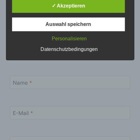
Begrifflichkeiten erläutern.
✓ Akzeptieren
Wir verwenden in dieser Datenschutzerklärung
unter anderem die folgenden Begriffe:
Auswahl speichern
a) personenbezogene Daten
Personalisieren
Personenbezogene Daten sind alle
Datenschutzbedingungen
Informationen, die sich auf eine identifizierte
oder identifizierbare natürliche Person (im
Folgenden „betroffene Person") beziehen. Als
identifizierbar wird eine natürliche Person
angesehen, die direkt oder indirekt,
Name
*
insbesondere mittels Zuordnung zu einer
Kennung wie einem Namen, zu einer
Kennnummer, zu Standortdaten, zu einer
Online-Kennung oder zu einem oder mehreren
besonderen Merkmalen, die Ausdruck der
E-Mail
*
physischen, physiologischen, genetischen,
psychischen, wirtschaftlichen, kulturellen oder
sozialen Identität dieser natürlichen Person
sind, identifiziert werden kann.