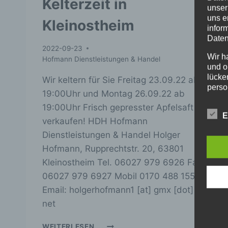
Kelterzeit in
unser
uns e
Kleinostheim
infor
Daten
2022-09-23
Wir h
Hofmann Dienstleistungen & Handel
und o
lücke
Wir keltern für Sie Freitag 23.09.22 ab
perso
19:00Uhr und Montag 26.09.22 ab
Inter
19:00Uhr Frisch gepresster Apfelsaft zu
aufwe
E
Aus d
verkaufen! HDH Hofmann
perso
Dienstleistungen & Handel Holger
telef
Hofmann, Rupprechtstr. 20, 63801
Begr
Kleinostheim Tel. 06027 979 6926 Fax
Die D
06027 979 6927 Mobil 0170 488 1554
Europ
Email: holgerhofmann1 [at] gmx [dot]
Daten
net
Daten
Kunde
KELTERZEIT
dies 
WEITERLESEN ...