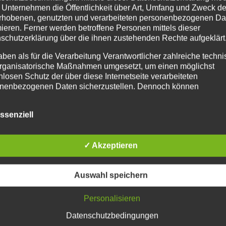
 Unternehmen die Öffentlichkeit über Art, Umfang und Zweck de
rhobenen, genutzten und verarbeiteten personenbezogenen Da
mieren. Ferner werden betroffene Personen mittels dieser
schutzerklärung über die ihnen zustehenden Rechte aufgeklärt
aben als für die Verarbeitung Verantwortlicher zahlreiche techn
rganisatorische Maßnahmen umgesetzt, um einen möglichst
nlosen Schutz der über diese Internetseite verarbeiteten
nenbezogenen Daten sicherzustellen. Dennoch können
netbasierte Datenübertragungen grundsätzlich Sicherheitslücke
isen, sodass ein absoluter Schutz nicht gewährleistet werden k
ssenziell
iesem Grund steht es jeder betroffenen Person frei,
nenbezogene Daten auch auf alternativen Wegen, beispielswe
onisch, an uns zu übermitteln.
✓ Akzeptieren
iffsbestimmungen
atenschutzerklärung beruht auf den Begrifflichkeiten, die durch
Auswahl speichern
äischen Richtlinien- und Verordnungsgeber beim Erlass der
schutz-Grundverordnung (DS-GVO) verwendet wurden. Unser
Personalisieren
schutzerklärung soll sowohl für die Öffentlichkeit als auch für u
n und Geschäftspartner einfach lesbar und verständlich sein.
Datenschutzbedingungen
zu gewährleisten, möchten wir vorab die verwendeten