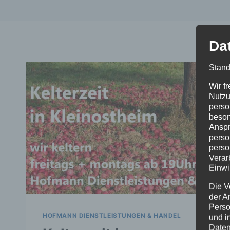
Da
Stand
Wir f
Nutzu
perso
beson
Anspr
perso
perso
Verar
Einwi
Die V
der A
Perso
HOFMANN DIENSTLEISTUNGEN & HANDEL
und i
Daten