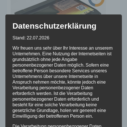
Datenschutzerklärung
Stand: 22.07.2026
Wir freuen uns sehr über Ihr Interesse an unserem
Unternehmen. Eine Nutzung der Internetseiten ist
grundsätzlich ohne jede Angabe
personenbezogener Daten möglich. Sofern eine
betroffene Person besondere Services unseres
THOP ENERGIE INNOVATIONEN
Unternehmens über unsere Internetseite in
Anspruch nehmen möchte, könnte jedoch eine
Neues innovatises
Verarbeitung personenbezogener Daten
erforderlich werden. Ist die Verarbeitung
Mitglied: THOp Energie
personenbezogener Daten erforderlich und
besteht für eine solche Verarbeitung keine
Innovationen
gesetzliche Grundlage, holen wir generell eine
Einwilligung der betroffenen Person ein.
2026-06-01
THOp Energie Innovationen
Die Verarbeitung personenbezogener Daten,