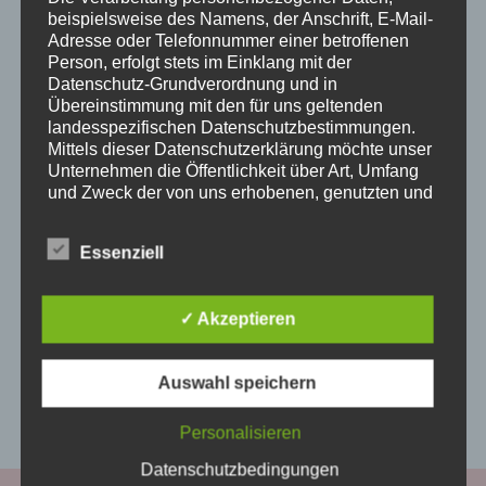
beispielsweise des Namens, der Anschrift, E-Mail-
Mit innovativen Ideen für mehr
Adresse oder Telefonnummer einer betroffenen
Energieeffizienz steht THOp Energie
Person, erfolgt stets im Einklang mit der
Innovationen für moderne Lösungen rund
Datenschutz-Grundverordnung und in
Übereinstimmung mit den für uns geltenden
um Heizungsoptimierung und nachhaltiges
landesspezifischen Datenschutzbestimmungen.
Energiemanagement. Das Unternehmen
Mittels dieser Datenschutzerklärung möchte unser
mit Sitz in Kleinostheim entwickelt
Unternehmen die Öffentlichkeit über Art, Umfang
und Zweck der von uns erhobenen, genutzten und
intelligente Systeme, die helfen, den
verarbeiteten personenbezogenen Daten
Zustand von Heizungsanlagen schnell und
informieren. Ferner werden betroffene Personen
Essenziell
einfach zu bewerten und Einsparpotenziale
mittels dieser Datenschutzerklärung über die ihnen
zustehenden Rechte aufgeklärt.
sichtbar zu machen. Herzstück der
Entwicklung ist das „THOpMeter – das
Wir haben als für die Verarbeitung Verantwortlicher
✓ Akzeptieren
zahlreiche technische und organisatorische
Fieberthermometer für…
Maßnahmen umgesetzt, um einen möglichst
Auswahl speichern
lückenlosen Schutz der über diese Internetseite
NEUES
WEITERLESEN ...
verarbeiteten personenbezogenen Daten
INNOVATISES
sicherzustellen. Dennoch können Internetbasierte
Personalisieren
MITGLIED:
Datenübertragungen grundsätzlich
THOP
Datenschutzbedingungen
Sicherheitslücken aufweisen, sodass ein absoluter
ENERGIE