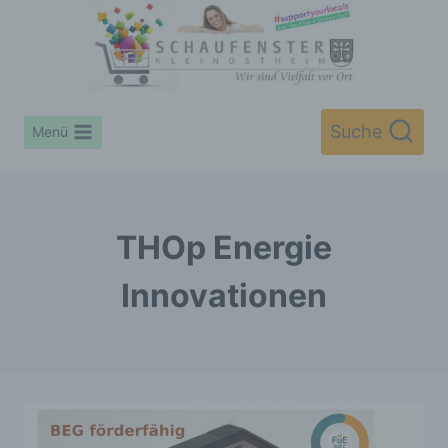
Zum
Inhalt
springen
Suche
Menü
THOp Energie
Innovationen