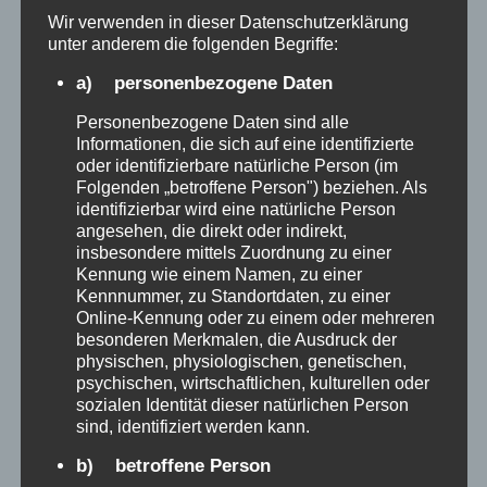
Wir verwenden in dieser Datenschutzerklärung
unter anderem die folgenden Begriffe:
a) personenbezogene Daten
Personenbezogene Daten sind alle
Informationen, die sich auf eine identifizierte
oder identifizierbare natürliche Person (im
Folgenden „betroffene Person") beziehen. Als
WEIN-BAUER
identifizierbar wird eine natürliche Person
angesehen, die direkt oder indirekt,
Einladung zur
insbesondere mittels Zuordnung zu einer
Kennung wie einem Namen, zu einer
Sommerweinprobe beim
Kennnummer, zu Standortdaten, zu einer
Online-Kennung oder zu einem oder mehreren
Weinbauer
besonderen Merkmalen, die Ausdruck der
physischen, physiologischen, genetischen,
psychischen, wirtschaftlichen, kulturellen oder
2022-05-06
Wein-Bauer
sozialen Identität dieser natürlichen Person
sind, identifiziert werden kann.
Am 25.06.2022 ab 16:00Uhr Im Weinlager:
Bruchtannenstraße 32, 63801 Kleinostheim
b) betroffene Person