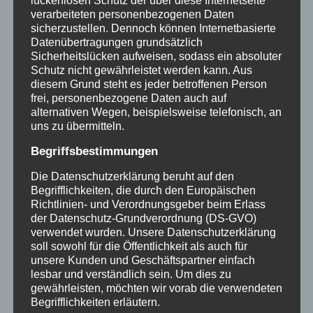
lückenlosen Schutz der über diese Internetseite
verarbeiteten personenbezogenen Daten
Weinlager, Bruchtannenstraße 32, 63801
sicherzustellen. Dennoch können Internetbasierte
Kleinostheim – Über 70 offene Weine –
Datenübertragungen grundsätzlich
Winzerbratwurst vom Grill – Vegetarische
Sicherheitslücken aufweisen, sodass ein absoluter
Schutz nicht gewährleistet werden kann. Aus
Gemüse Wraps – Ab einer Bestellung von
diesem Grund steht es jeder betroffenen Person
18Flaschen gibt es 1Flasche gratis dazu
frei, personenbezogene Daten auch auf
Unkostenbeitrag 10,00€ Ich bitte um eine
alternativen Wegen, beispielsweise telefonisch, an
uns zu übermitteln.
kurze Zusage mit Personenanzahl Norbert
Bauer…
Begriffsbestimmungen
SOMMERWEINPROBE
Die Datenschutzerklärung beruht auf den
WEITERLESEN ...
Begrifflichkeiten, die durch den Europäischen
BEIM
Richtlinien- und Verordnungsgeber beim Erlass
WEINBAUER
der Datenschutz-Grundverordnung (DS-GVO)
AM
verwendet wurden. Unsere Datenschutzerklärung
24.
soll sowohl für die Öffentlichkeit als auch für
JUNI
unsere Kunden und Geschäftspartner einfach
23
lesbar und verständlich sein. Um dies zu
gewährleisten, möchten wir vorab die verwendeten
Begrifflichkeiten erläutern.