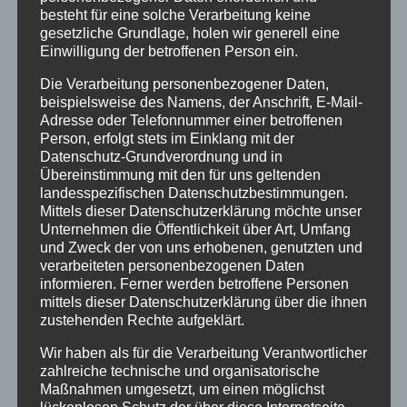
besteht für eine solche Verarbeitung keine
gesetzliche Grundlage, holen wir generell eine
Einwilligung der betroffenen Person ein.
Die Verarbeitung personenbezogener Daten,
beispielsweise des Namens, der Anschrift, E-Mail-
Adresse oder Telefonnummer einer betroffenen
Person, erfolgt stets im Einklang mit der
Datenschutz-Grundverordnung und in
WEIN-BAUER
Übereinstimmung mit den für uns geltenden
Sommerweinprobe beim
landesspezifischen Datenschutzbestimmungen.
Mittels dieser Datenschutzerklärung möchte unser
Unternehmen die Öffentlichkeit über Art, Umfang
Weinbauer am 24. Juni
und Zweck der von uns erhobenen, genutzten und
verarbeiteten personenbezogenen Daten
23
informieren. Ferner werden betroffene Personen
mittels dieser Datenschutzerklärung über die ihnen
2023-05-08
Wein-Bauer
zustehenden Rechte aufgeklärt.
Unser Mitglied Wein-Bauer Kleinostheim
Wir haben als für die Verarbeitung Verantwortlicher
zahlreiche technische und organisatorische
lädt ein zur Sommerweinprobe: Am
Maßnahmen umgesetzt, um einen möglichst
Samstag, 24.06.2023 ab 16:00Uhr Im