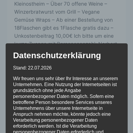
Kleinostheim – Über 70 offene Weine –
Winzerbratwurst vom Grill – Vegane
Gemüse Wraps – Ab einer Bestellung von
18Flaschen gibt es 1Flasche gratis dazu –
Unkostenbeitrag 10,00€ Ich bitte um eine
kurze Zusage mit Personenanzahl: Norbert
Bauer IWI Weinfachberater Thenstraße 6,
Datenschutzerklärung
63801 Kleinostheim Tel….
Stand: 22.07.2026
SOMMERWEINPROBE
WEITERLESEN ...
BEIM
Wir freuen uns sehr über Ihr Interesse an unserem
Unternehmen. Eine Nutzung der Internetseiten ist
WEINBAUER
grundsätzlich ohne jede Angabe
personenbezogener Daten möglich. Sofern eine
betroffene Person besondere Services unseres
Unternehmens über unsere Internetseite in
Anspruch nehmen möchte, könnte jedoch eine
Verarbeitung personenbezogener Daten
erforderlich werden. Ist die Verarbeitung
personenbezogener Daten erforderlich und