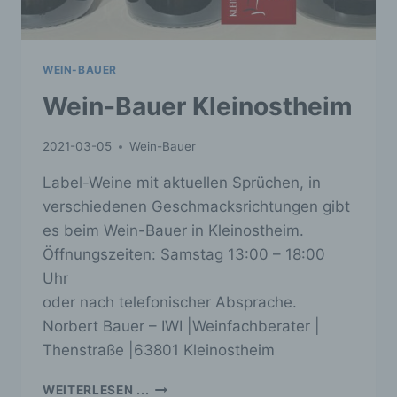
Verarbeitung von personenbezogenen Daten
entscheidet. Sind die Zwecke und Mittel dieser
Verarbeitung durch das Unionsrecht oder das
Recht der Mitgliedstaaten vorgegeben, so kann
WEIN-BAUER
der Verantwortliche beziehungsweise können
Wein-Bauer Kleinostheim
die bestimmten Kriterien seiner Benennung
nach dem Unionsrecht oder dem Recht der
Mitgliedstaaten vorgesehen werden.
2021-03-05
Wein-Bauer
h) Auftragsverarbeiter
Label-Weine mit aktuellen Sprüchen, in
Auftragsverarbeiter ist eine natürliche oder
verschiedenen Geschmacksrichtungen gibt
juristische Person, Behörde, Einrichtung oder
es beim Wein-Bauer in Kleinostheim.
andere Stelle, die personenbezogene Daten im
Auftrag des Verantwortlichen verarbeitet.
Öffnungszeiten: Samstag 13:00 – 18:00
Uhr
i) Empfänger
oder nach telefonischer Absprache.
Empfänger ist eine natürliche oder juristische
Norbert Bauer – IWI |Weinfachberater |
Person, Behörde, Einrichtung oder andere
Thenstraße |63801 Kleinostheim
Stelle, der personenbezogene Daten
offengelegt werden, unabhängig davon, ob es
WEIN-
sich bei ihr um einen Dritten handelt oder nicht.
WEITERLESEN ...