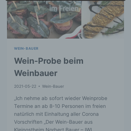
Einschränkung der Verarbeitung ist die
Markierung gespeicherter personenbezogener
Daten mit dem Ziel, ihre künftige Verarbeitung
einzuschränken.
e) Profiling
Profiling ist jede Art der automatisierten
WEIN-BAUER
Verarbeitung personenbezogener Daten, die
Wein-Probe beim
darin besteht, dass diese personenbezogenen
Daten verwendet werden, um bestimmte
Weinbauer
persönliche Aspekte, die sich auf eine
natürliche Person beziehen, zu bewerten,
insbesondere, um Aspekte bezüglich
2021-05-22
Wein-Bauer
Arbeitsleistung, wirtschaftlicher Lage,
Gesundheit, persönlicher Vorlieben,
„Ich nehme ab sofort wieder Weinprobe
Interessen, Zuverlässigkeit, Verhalten,
Termine an ab 8-10 Personen im freien
Aufenthaltsort oder Ortswechsel dieser
natürlichen Person zu analysieren oder
natürlich mit Einhaltung aller Corona
vorherzusagen.
Vorschriften „Der Wein-Bauer aus
f) Pseudonymisierung
Kleinostheim Norbert Bauer – IWI