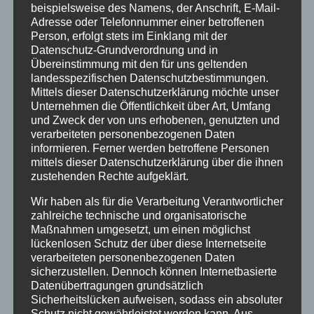
beispielsweise des Namens, der Anschrift, E-Mail-
Adresse oder Telefonnummer einer betroffenen
Person, erfolgt stets im Einklang mit der
Datenschutz-Grundverordnung und in
Übereinstimmung mit den für uns geltenden
landesspezifischen Datenschutzbestimmungen.
GOLDSCHMIEDE UTE TOBISCH
Mittels dieser Datenschutzerklärung möchte unser
Unternehmen die Öffentlichkeit über Art, Umfang
GOLDSCHMIEDE –
und Zweck der von uns erhobenen, genutzten und
verarbeiteten personenbezogenen Daten
ATELIER UTE TOBISCH
informieren. Ferner werden betroffene Personen
mittels dieser Datenschutzerklärung über die ihnen
zustehenden Rechte aufgeklärt.
2021-02-03
Goldschmiede Ute Tobisch
Wir haben als für die Verarbeitung Verantwortlicher
Wir sind wir nach telefonischer
zahlreiche technische und organisatorische
Terminvereinbarung unter 06027/5598 und
Maßnahmen umgesetzt, um einen möglichst
lückenlosen Schutz der über diese Internetseite
den geltenden Abstandregelungen für Sie
verarbeiteten personenbezogenen Daten
und Ihre Schmuckstücke da.
sicherzustellen. Dennoch können Internetbasierte
Datenübertragungen grundsätzlich
GOLDSCHMIEDE
WEITERLESEN ...
Sicherheitslücken aufweisen, sodass ein absoluter
–
Schutz nicht gewährleistet werden kann. Aus