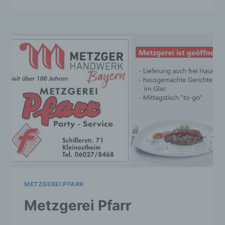
CORONA-
REGELN
AM
8.3.
METZGEREI PFARR
Metzgerei Pfarr