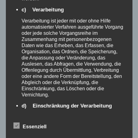
c) Verarbeitung
Verarbeitung ist jeder mit oder ohne Hilfe
automatisierter Verfahren ausgeführte Vorgang
oder jede solche Vorgangsreihe im
Zusammenhang mit personenbezogenen
LIVING BLANCHE
Daten wie das Erheben, das Erfassen, die
Organisation, das Ordnen, die Speicherung,
Living Blanche –
die Anpassung oder Veränderung, das
Auslesen, das Abfragen, die Verwendung, die
Frühlingserwachen
Offenlegung durch Übermittlung, Verbreitung
oder eine andere Form der Bereitstellung, den
Abgleich oder die Verknüpfung, die
2021-01-27
Living Blanche
Einschränkung, das Löschen oder die
Vernichtung.
…. lass dich inspirieren . . . aktuelle Fotos
findet ihr auch bei Instagram, whatsApp +
d) Einschränkung der Verarbeitung
facebook Aktuell nur Abholung / „Collect“
Einschränkung der Verarbeitung ist die
möglich – Info unter 0176-
Markierung gespeicherter personenbezogener
Essenziell
Daten mit dem Ziel, ihre künftige Verarbeitung
40367819Versand von GutscheinenJUSt
einzuschränken.