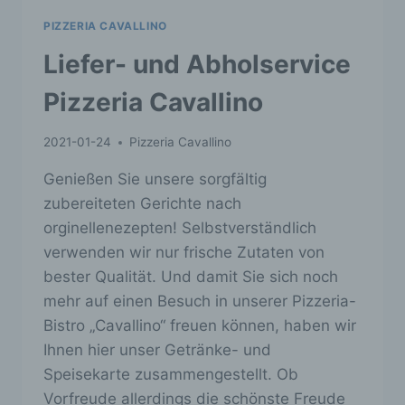
mehr einer spezifischen betroffenen Person
zugeordnet werden können, sofern diese
PIZZERIA CAVALLINO
zusätzlichen Informationen gesondert
Liefer- und Abholservice
aufbewahrt werden und technischen und
organisatorischen Maßnahmen unterliegen, die
Pizzeria Cavallino
gewährleisten, dass die personenbezogenen
Daten nicht einer identifizierten oder
identifizierbaren natürlichen Person
2021-01-24
Pizzeria Cavallino
zugewiesen werden.
Genießen Sie unsere sorgfältig
g) Verantwortlicher oder für die
Verarbeitung Verantwortlicher
zubereiteten Gerichte nach
orginellenezepten! Selbstverständlich
Verantwortlicher oder für die Verarbeitung
verwenden wir nur frische Zutaten von
Verantwortlicher ist die natürliche oder
juristische Person, Behörde, Einrichtung oder
bester Qualität. Und damit Sie sich noch
andere Stelle, die allein oder gemeinsam mit
mehr auf einen Besuch in unserer Pizzeria-
anderen über die Zwecke und Mittel der
Verarbeitung von personenbezogenen Daten
Bistro „Cavallino“ freuen können, haben wir
entscheidet. Sind die Zwecke und Mittel dieser
Ihnen hier unser Getränke- und
Verarbeitung durch das Unionsrecht oder das
Speisekarte zusammengestellt. Ob
Recht der Mitgliedstaaten vorgegeben, so kann
der Verantwortliche beziehungsweise können
Vorfreude allerdings die schönste Freude