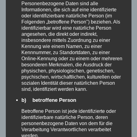
Personenbezogene Daten sind alle
Informationen, die sich auf eine identifizierte
Leider muss unsere Ausstellung
oder identifizierbare natürliche Person (im
voraussichtlich 14. Feb. 2021 für
Folgenden „betroffene Person") beziehen. Als
Beratungsgespräch geschlossen bleiben.
identifizierbar wird eine natürliche Person
angesehen, die direkt oder indirekt,
Musterbestellungen sind telefonisch oder
insbesondere mittels Zuordnung zu einer
per E-Mail möglich und werden zu Ihnen
Kennung wie einem Namen, zu einer
geliefert , bzw. können abgeholt werden. …
Kennnummer, zu Standortdaten, zu einer
Online-Kennung oder zu einem oder mehreren
PARKETTLEGER
besonderen Merkmalen, die Ausdruck der
WEITERLESEN ...
REINFURTH
physischen, physiologischen, genetischen,
psychischen, wirtschaftlichen, kulturellen oder
sozialen Identität dieser natürlichen Person
sind, identifiziert werden kann.
b) betroffene Person
Betroffene Person ist jede identifizierte oder
identifizierbare natürliche Person, deren
personenbezogene Daten von dem für die
Verarbeitung Verantwortlichen verarbeitet
werden.