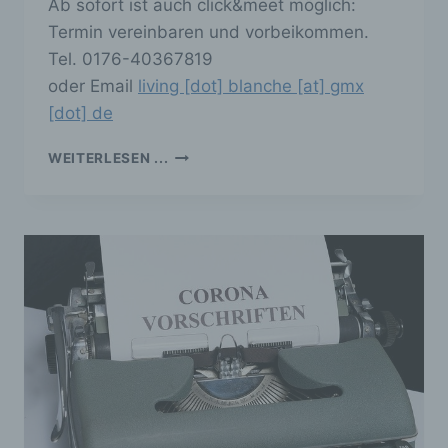
Ab sofort ist auch click&meet möglich:
Termin vereinbaren und vorbeikommen.
Tel. 0176-40367819
oder Email
living [dot] blanche [at] gmx
[dot] de
CLICK
WEITERLESEN ...
&
MEET
BEI
LIVING
BLANCHE