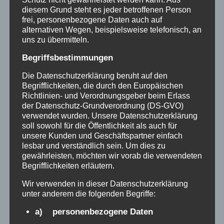
ATELIER
diesem Grund steht es jeder betroffenen Person
UTE
frei, personenbezogene Daten auch auf
TOBISCH
alternativen Wegen, beispielsweise telefonisch, an
uns zu übermitteln.
Begriffsbestimmungen
Die Datenschutzerklärung beruht auf den
Begrifflichkeiten, die durch den Europäischen
Richtlinien- und Verordnungsgeber beim Erlass
der Datenschutz-Grundverordnung (DS-GVO)
verwendet wurden. Unsere Datenschutzerklärung
soll sowohl für die Öffentlichkeit als auch für
unsere Kunden und Geschäftspartner einfach
lesbar und verständlich sein. Um dies zu
gewährleisten, möchten wir vorab die verwendeten
Begrifflichkeiten erläutern.
REINFURTH PARKETT
Wir verwenden in dieser Datenschutzerklärung
unter anderem die folgenden Begriffe:
Parkettleger Reinfurth
a) personenbezogene Daten
2021-01-29
Reinfurth Parkett