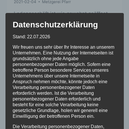
2021-02-04
Metzgerei Pfarr
Ladengeschäft ist wie gewohnt geöffnet,
wir liefern aber auch frei Haus. Kennen Sie
Datenschutzerklärung
schon unsere frisch zubereiteten Gerichte
im Glas?
Stand: 22.07.2026
Oder unsere Mittagstisch „to-go“)
Wir freuen uns sehr über Ihr Interesse an unserem
Unternehmen. Eine Nutzung der Internetseiten ist
METZGEREI
WEITERLESEN ...
grundsätzlich ohne jede Angabe
PFARR
personenbezogener Daten möglich. Sofern eine
betroffene Person besondere Services unseres
Unternehmens über unsere Internetseite in
Anspruch nehmen möchte, könnte jedoch eine
Verarbeitung personenbezogener Daten
erforderlich werden. Ist die Verarbeitung
personenbezogener Daten erforderlich und
besteht für eine solche Verarbeitung keine
gesetzliche Grundlage, holen wir generell eine
Einwilligung der betroffenen Person ein.
Die Verarbeitung personenbezogener Daten,