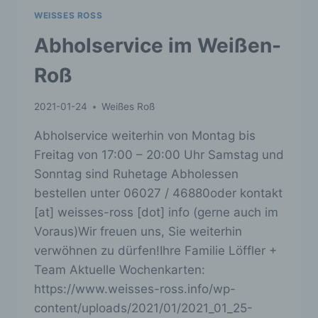
j) Dritter
WEISSES ROSS
Abholservice im Weißen-
Dritter ist eine natürliche oder juristische
Person, Behörde, Einrichtung oder andere
Roß
Stelle außer der betroffenen Person, dem
Verantwortlichen, dem Auftragsverarbeiter und
den Personen, die unter der unmittelbaren
2021-01-24
Weißes Roß
Verantwortung des Verantwortlichen oder des
Auftragsverarbeiters befugt sind, die
Abholservice weiterhin von Montag bis
personenbezogenen Daten zu verarbeiten.
Freitag von 17:00 – 20:00 Uhr Samstag und
k) Einwilligung
Sonntag sind Ruhetage Abholessen
Einwilligung ist jede von der betroffenen
bestellen unter 06027 / 46880oder kontakt
Person freiwillig für den bestimmten Fall in
[at] weisses-ross [dot] info (gerne auch im
informierter Weise und unmissverständlich
Voraus)Wir freuen uns, Sie weiterhin
abgegebene Willensbekundung in Form einer
Erklärung oder einer sonstigen eindeutigen
verwöhnen zu dürfen!Ihre Familie Löffler +
bestätigenden Handlung, mit der die betroffene
Team Aktuelle Wochenkarten:
Person zu verstehen gibt, dass sie mit der
https://www.weisses-ross.info/wp-
Verarbeitung der sie betreffenden
personenbezogenen Daten einverstanden ist.
content/uploads/2021/01/2021_01_25-