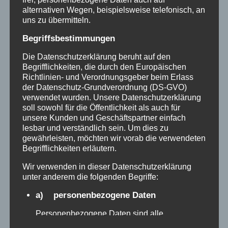
Ähnliche Beiträge
alternativen Wegen, beispielsweise telefonisch, an
uns zu übermitteln.
Begriffsbestimmungen
Die Datenschutzerklärung beruht auf den
Begrifflichkeiten, die durch den Europäischen
Richtlinien- und Verordnungsgeber beim Erlass
der Datenschutz-Grundverordnung (DS-GVO)
verwendet wurden. Unsere Datenschutzerklärung
soll sowohl für die Öffentlichkeit als auch für
unsere Kunden und Geschäftspartner einfach
lesbar und verständlich sein. Um dies zu
gewährleisten, möchten wir vorab die verwendeten
Begrifflichkeiten erläutern.
Wir verwenden in dieser Datenschutzerklärung
unter anderem die folgenden Begriffe:
Heimat-shoppen 2024
a) personenbezogene Daten
2024-08-28
Vereins-News
Personenbezogene Daten sind alle
Informationen, die sich auf eine identifizierte