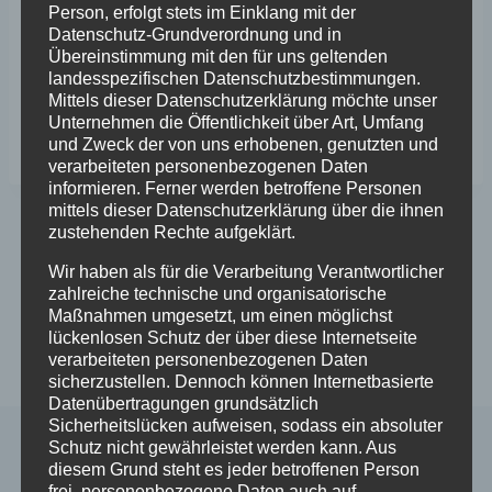
Person, erfolgt stets im Einklang mit der
Datenschutz-Grundverordnung und in
Übereinstimmung mit den für uns geltenden
landesspezifischen Datenschutzbestimmungen.
Mittels dieser Datenschutzerklärung möchte unser
Unternehmen die Öffentlichkeit über Art, Umfang
Schlagworte:
#
Corona-Zeit
und Zweck der von uns erhobenen, genutzten und
verarbeiteten personenbezogenen Daten
informieren. Ferner werden betroffene Personen
mittels dieser Datenschutzerklärung über die ihnen
zustehenden Rechte aufgeklärt.
Beitragsnavigation
ZURÜCK
WEITER
Wir haben als für die Verarbeitung Verantwortlicher
Auto Centrum Stange:
Jetzt Termin
zahlreiche technische und organisatorische
Verkauf wieder
vereinbaren mit der
Maßnahmen umgesetzt, um einen möglichst
lückenlosen Schutz der über diese Internetseite
geöffnet
Sonne!
verarbeiteten personenbezogenen Daten
sicherzustellen. Dennoch können Internetbasierte
Datenübertragungen grundsätzlich
Sicherheitslücken aufweisen, sodass ein absoluter
Schutz nicht gewährleistet werden kann. Aus
diesem Grund steht es jeder betroffenen Person
frei, personenbezogene Daten auch auf