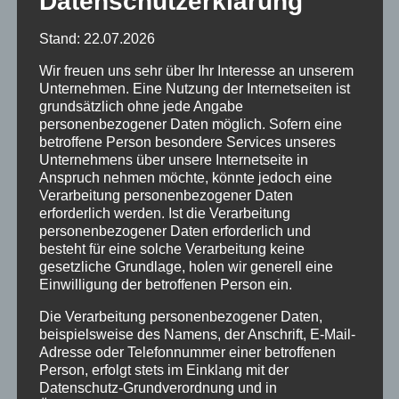
Datenschutzerklärung
Stand: 22.07.2026
Wir freuen uns sehr über Ihr Interesse an unserem
Unternehmen. Eine Nutzung der Internetseiten ist
grundsätzlich ohne jede Angabe
personenbezogener Daten möglich. Sofern eine
betroffene Person besondere Services unseres
Unternehmens über unsere Internetseite in
Anspruch nehmen möchte, könnte jedoch eine
Verarbeitung personenbezogener Daten
erforderlich werden. Ist die Verarbeitung
HAARSCHARF FRISÖR
personenbezogener Daten erforderlich und
besteht für eine solche Verarbeitung keine
Frisör Haarscharf
gesetzliche Grundlage, holen wir generell eine
Einwilligung der betroffenen Person ein.
wünscht Frohe Ostern
Die Verarbeitung personenbezogener Daten,
beispielsweise des Namens, der Anschrift, E-Mail-
2021-03-17
Haarscharf Frisör
Adresse oder Telefonnummer einer betroffenen
Person, erfolgt stets im Einklang mit der
Wir haben geöffnet! Bitte rufen Sie mich an
Datenschutz-Grundverordnung und in