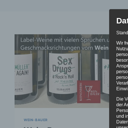
Da
Stand
Wir f
Nutzu
perso
beson
Anspr
perso
perso
Verar
Einwi
Die V
der A
Perso
und i
WEIN-BAUER
Daten
unser