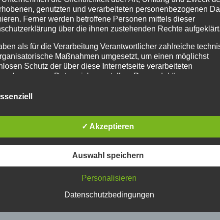
rhobenen, genutzten und verarbeiteten personenbezogenen Da
mieren. Ferner werden betroffene Personen mittels dieser
schutzerklärung über die ihnen zustehenden Rechte aufgeklärt
aben als für die Verarbeitung Verantwortlicher zahlreiche techn
rganisatorische Maßnahmen umgesetzt, um einen möglichst
nlosen Schutz der über diese Internetseite verarbeiteten
nenbezogenen Daten sicherzustellen. Dennoch können
netbasierte Datenübertragungen grundsätzlich Sicherheitslücke
isen, sodass ein absoluter Schutz nicht gewährleistet werden k
ssenziell
iesem Grund steht es jeder betroffenen Person frei,
nenbezogene Daten auch auf alternativen Wegen, beispielswe
onisch, an uns zu übermitteln.
✓ Akzeptieren
iffsbestimmungen
Auswahl speichern
atenschutzerklärung beruht auf den Begrifflichkeiten, die durch
äischen Richtlinien- und Verordnungsgeber beim Erlass der
Personalisieren
schutz-Grundverordnung (DS-GVO) verwendet wurden. Unser
schutzerklärung soll sowohl für die Öffentlichkeit als auch für u
Datenschutzbedingungen
n und Geschäftspartner einfach lesbar und verständlich sein.
zu gewährleisten, möchten wir vorab die verwendeten
flichkeiten erläutern.