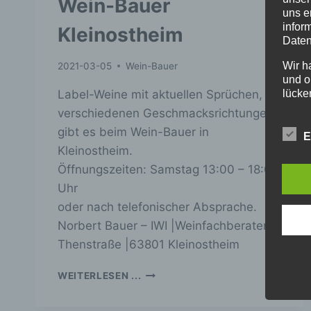
Wein-Bauer
uns e
infor
Kleinostheim
Daten
Wir h
2021-03-05
Wein-Bauer
und o
lücke
Label-Weine mit aktuellen Sprüchen, in
perso
verschiedenen Geschmacksrichtungen
Inter
gibt es beim Wein-Bauer in
aufwe
E
Aus d
Kleinostheim.
perso
Öffnungszeiten: Samstag 13:00 – 18:00
telef
Uhr
Begr
oder nach telefonischer Absprache.
Norbert Bauer – IWI |Weinfachberater |
Die D
Europ
Thenstraße |63801 Kleinostheim
Daten
Daten
WEIN-
WEITERLESEN ...
Kunde
BAUER
dies 
KLEINOSTHEIM
Begrif