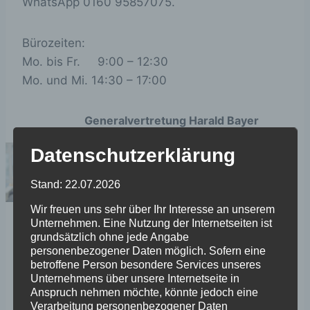
WhatsApp 0160 95857075.
Bürozeiten:
Mo. bis Fr. 9:00 – 12:30
Mo. und Mi. 14:30 – 17:00
Generalvertretung Harald Bayer
Aschaffenburger Str.3
Datenschutzerklärung
63801 Kleinostheim
Telefon: 06027 404190
Stand: 22.07.2026
Telefax: 06027 4041919
Mobil: 0160 95857975 (nur
Wir freuen uns sehr über Ihr Interesse an unserem
Whatsapp)
Unternehmen. Eine Nutzung der Internetseiten ist
grundsätzlich ohne jede Angabe
personenbezogener Daten möglich. Sofern eine
betroffene Person besondere Services unseres
Unternehmens über unsere Internetseite in
E-Mail:
harald [dot] bayer [at] allianz [dot] de
Anspruch nehmen möchte, könnte jedoch eine
Homepage:
Verarbeitung personenbezogener Daten