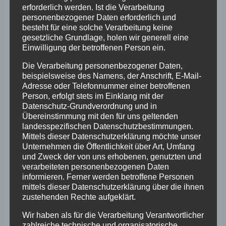
https://vertretung.allianz.de/harald.bayer/
erforderlich werden. Ist die Verarbeitung
personenbezogener Daten erforderlich und
Facebook:
besteht für eine solche Verarbeitung keine
https://www.facebook.com/allianz.bayer/
gesetzliche Grundlage, holen wir generell eine
Xing:
Einwilligung der betroffenen Person ein.
https://www.xing.com/profile/Harald_Bayer6
Die Verarbeitung personenbezogener Daten,
YouTube:
beispielsweise des Namens, der Anschrift, E-Mail-
Adresse oder Telefonnummer einer betroffenen
https://www.youtube.com/channel/UCMylGdB1
Person, erfolgt stets im Einklang mit der
NuCTQ8Ln1E7XoDg
Datenschutz-Grundverordnung und in
Übereinstimmung mit den für uns geltenden
landesspezifischen Datenschutzbestimmungen.
Mittels dieser Datenschutzerklärung möchte unser
Unternehmen die Öffentlichkeit über Art, Umfang
und Zweck der von uns erhobenen, genutzten und
verarbeiteten personenbezogenen Daten
informieren. Ferner werden betroffene Personen
mittels dieser Datenschutzerklärung über die ihnen
zustehenden Rechte aufgeklärt.
Wir haben als für die Verarbeitung Verantwortlicher
zahlreiche technische und organisatorische