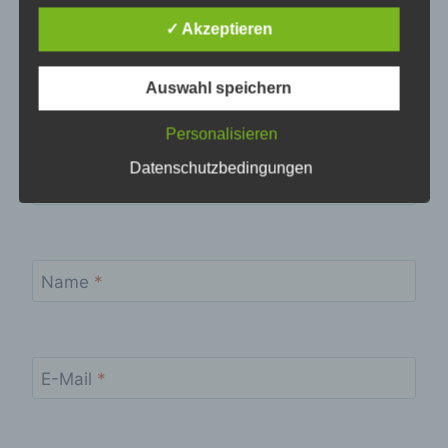
gewährleisten, möchten wir vorab die verwendeten
Begrifflichkeiten erläutern.
✓ Akzeptieren
Wir verwenden in dieser Datenschutzerklärung
unter anderem die folgenden Begriffe:
Auswahl speichern
a) personenbezogene Daten
Personalisieren
Personenbezogene Daten sind alle
Datenschutzbedingungen
Informationen, die sich auf eine identifizierte
oder identifizierbare natürliche Person (im
Folgenden „betroffene Person") beziehen. Als
identifizierbar wird eine natürliche Person
angesehen, die direkt oder indirekt,
insbesondere mittels Zuordnung zu einer
Name
*
Kennung wie einem Namen, zu einer
Kennnummer, zu Standortdaten, zu einer
Online-Kennung oder zu einem oder mehreren
besonderen Merkmalen, die Ausdruck der
physischen, physiologischen, genetischen,
E-Mail
*
psychischen, wirtschaftlichen, kulturellen oder
sozialen Identität dieser natürlichen Person
sind, identifiziert werden kann.