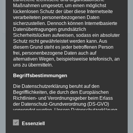
Maßnahmen umgesetzt, um einen möglichst
lückenlosen Schutz der über diese Internetseite
verarbeiteten personenbezogenen Daten
sicherzustellen. Dennoch können Internetbasierte
Datenübertragungen grundsätzlich
Sicherheitslücken aufweisen, sodass ein absoluter
Schutz nicht gewährleistet werden kann. Aus
diesem Grund steht es jeder betroffenen Person
Beitragsnavigation
ZURÜCK
WEITER
frei, personenbezogene Daten auch auf
alternativen Wegen, beispielsweise telefonisch, an
EDORA Gewürzshop
Goldschmiedeatelier
uns zu übermitteln.
geöffnet
Ute Tobisch
Begriffsbestimmungen
Die Datenschutzerklärung beruht auf den
Begrifflichkeiten, die durch den Europäischen
Schreibe einen Kommentar
Richtlinien- und Verordnungsgeber beim Erlass
der Datenschutz-Grundverordnung (DS-GVO)
Deine E-Mail-Adresse wird nicht veröffentlicht.
verwendet wurden. Unsere Datenschutzerklärung
Erforderliche Felder sind mit
*
markiert
soll sowohl für die Öffentlichkeit als auch für
Kommentar
*
unsere Kunden und Geschäftspartner einfach
Essenziell
lesbar und verständlich sein. Um dies zu