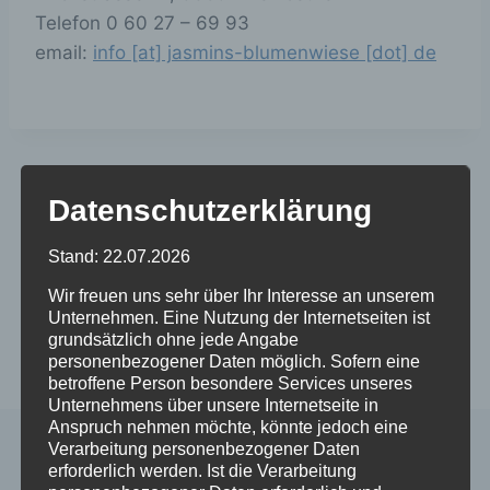
Telefon 0 60 27 – 69 93
email:
info [at] jasmins-blumenwiese [dot] de
Beitragsnavigation
ZURÜCK
WEITER
Datenschutzerklärung
Neueröffnung bei
Aktion
Stand: 22.07.2026
Möbel-Roos
„Adventsfenster“ –
Kleinostheim erstrahlt
Wir freuen uns sehr über Ihr Interesse an unserem
in der
Unternehmen. Eine Nutzung der Internetseiten ist
grundsätzlich ohne jede Angabe
Vorweihnachtszeit
personenbezogener Daten möglich. Sofern eine
betroffene Person besondere Services unseres
Unternehmens über unsere Internetseite in
Anspruch nehmen möchte, könnte jedoch eine
Verarbeitung personenbezogener Daten
erforderlich werden. Ist die Verarbeitung