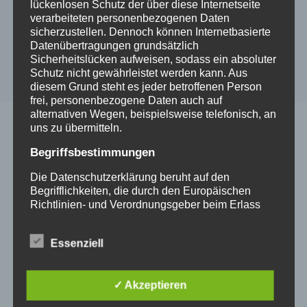
lückenlosen Schutz der über diese Internetseite
2021-03-26
Jasmins Blumenwiese
verarbeiteten personenbezogenen Daten
sicherzustellen. Dennoch können Internetbasierte
Datenübertragungen grundsätzlich
Sicherheitslücken aufweisen, sodass ein absoluter
Schutz nicht gewährleistet werden kann. Aus
diesem Grund steht es jeder betroffenen Person
frei, personenbezogene Daten auch auf
alternativen Wegen, beispielsweise telefonisch, an
uns zu übermitteln.
Schreibe einen Kommentar
Begriffsbestimmungen
Die Datenschutzerklärung beruht auf den
Deine E-Mail-Adresse wird nicht veröffentlicht.
Begrifflichkeiten, die durch den Europäischen
Erforderliche Felder sind mit
*
markiert
Richtlinien- und Verordnungsgeber beim Erlass
Kommentar
*
der Datenschutz-Grundverordnung (DS-GVO)
verwendet wurden. Unsere Datenschutzerklärung
Essenziell
soll sowohl für die Öffentlichkeit als auch für
unsere Kunden und Geschäftspartner einfach
lesbar und verständlich sein. Um dies zu
✓ Akzeptieren
gewährleisten, möchten wir vorab die verwendeten
Begrifflichkeiten erläutern.