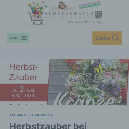
Zum
Inhalt
springen
Suche
Menü
JASMINS BLUMENWIESE
Herbstzauber bei