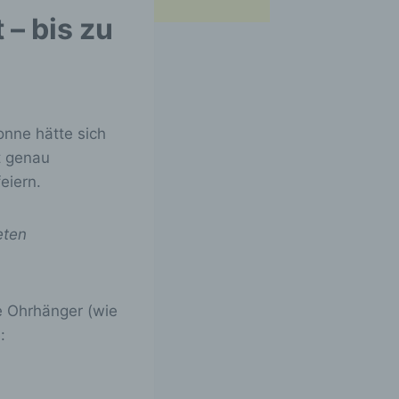
– bis zu
onne hätte sich
t genau
eiern.
eten
he Ohrhänger (wie
: