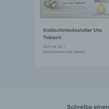
pe
be
wi
Zu
na
Goldschmiedeatelier Ute
f
Tobisch
Ps
ei
2021-04-22
Hi
Goldschmiede Ute Tobisch
be
zu
te
ge
id
w
g
V
Ve
Schreibe eine
na