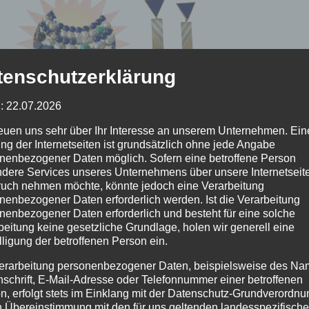
tenschutzerklärung
: 22.07.2026
reuen uns sehr über Ihr Interesse an unserem Unternehmen. Ein
 Sommer-Sale-Angebot lockt vielleicht nicht die Sonne 
ng der Internetseiten ist grundsätzlich ohne jede Angabe
t es Ihr Herz & füllt Ihre Schatzkammer
nenbezogener Daten möglich. Sofern eine betroffene Person
dere Services unseres Unternehmens über unsere Internetseite
uch nehmen möchte, könnte jedoch eine Verarbeitung
selbst oder Ihren Lieben ein Geschenk, an dem Sie sich
nenbezogener Daten erforderlich werden. Ist die Verarbeitung
 erfreuen!!
nenbezogener Daten erforderlich und besteht für eine solche
beitung keine gesetzliche Grundlage, holen wir generell eine
lligung der betroffenen Person ein.
 der aktuellen Hygiene-Regeln rufen Sie uns bitte vorhe
erarbeitung personenbezogener Daten, beispielsweise des Na
nschrift, E-Mail-Adresse oder Telefonnummer einer betroffenen
n, erfolgt stets im Einklang mit der Datenschutz-Grundverordnu
n Übereinstimmung mit den für uns geltenden landesspezifisch