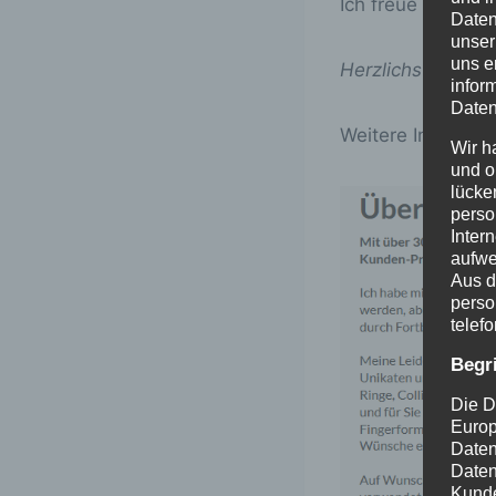
Ich freue mich au
Daten
unser
uns e
Herzlichst, Ihre 
infor
Daten
Weitere Infos unt
Wir h
und o
lücke
perso
Inter
aufwe
Aus d
perso
telef
Begr
Die D
Europ
Daten
Daten
Kunde