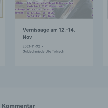
rsönliche Aspekte, die sich auf eine natürliche Person beziehen
werten, insbesondere, um Aspekte bezüglich Arbeitsleistung,
rtschaftlicher Lage, Gesundheit, persönlicher Vorlieben, Interes
verlässigkeit, Verhalten, Aufenthaltsort oder Ortswechsel diese
türlichen Person zu analysieren oder vorherzusagen.
Vernissage am 12.-14.
) Pseudonymisierung
Nov
eudonymisierung ist die Verarbeitung personenbezogener Dat
ner Weise, auf welche die personenbezogenen Daten ohne
2021-11-02
nzuziehung zusätzlicher Informationen nicht mehr einer spezif
Goldschmiede Ute Tobisch
troffenen Person zugeordnet werden können, sofern diese
sätzlichen Informationen gesondert aufbewahrt werden und
chnischen und organisatorischen Maßnahmen unterliegen, die
währleisten, dass die personenbezogenen Daten nicht einer
entifizierten oder identifizierbaren natürlichen Person zugewies
erden.
) Verantwortlicher oder für die Verarbeitung
erantwortlicher
rantwortlicher oder für die Verarbeitung Verantwortlicher ist die
n Kommentar
türliche oder juristische Person, Behörde, Einrichtung oder an