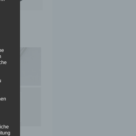
ne
n
iche
u
hen
liche
itung