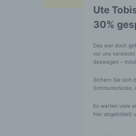
Ute Tobi
30% ges
Das war doch gefü
vor uns versteck
deswegen – möcht
Sichern Sie sich 
Schmuckstücke, d
Es warten viele e
hier abgebildet) 