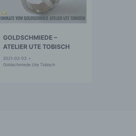
, zu
sen,
r
GOLDSCHMIEDE –
ATELIER UTE TOBISCH
en in
2021-02-03
ischen
Goldschmiede Ute Tobisch
en
dere