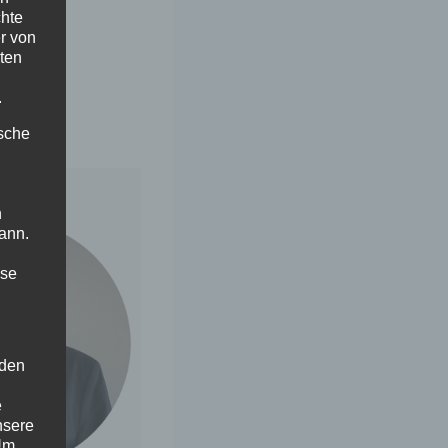
chte
r von
ten
.
ische
n
ann.
ise
 den
e
nsere
 Um