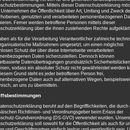
f Sie & bleiben Sie gesund!
schutzbestimmungen. Mittels dieser Datenschutzerklärung mö
 Unternehmen die Öffentlichkeit über Art, Umfang und Zweck de
rhobenen, genutzten und verarbeiteten personenbezogenen Da
Ute Tobisch
mieren. Ferner werden betroffene Personen mittels dieser
schutzerklärung über die ihnen zustehenden Rechte aufgeklärt
er
https://www.atelier-tobisch.de/
aben als für die Verarbeitung Verantwortlicher zahlreiche techn
rganisatorische Maßnahmen umgesetzt, um einen möglichst
nlosen Schutz der über diese Internetseite verarbeiteten
nenbezogenen Daten sicherzustellen. Dennoch können
netbasierte Datenübertragungen grundsätzlich Sicherheitslücke
isen, sodass ein absoluter Schutz nicht gewährleistet werden k
iesem Grund steht es jeder betroffenen Person frei,
nenbezogene Daten auch auf alternativen Wegen, beispielswe
onisch, an uns zu übermitteln.
iffsbestimmungen
atenschutzerklärung beruht auf den Begrifflichkeiten, die durch
äischen Richtlinien- und Verordnungsgeber beim Erlass der
schutz-Grundverordnung (DS-GVO) verwendet wurden. Unser
schutzerklärung soll sowohl für die Öffentlichkeit als auch für u
n und Geschäftspartner einfach lesbar und verständlich sein.