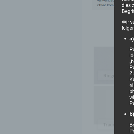
dies 
Begrif
Wir v
folge
a
Pe
id
„b
Pe
Z
Ke
e
ph
wi
Pe
b
Be
Pe