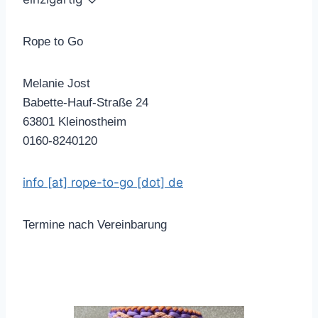
Rope to Go
Melanie Jost
Babette-Hauf-Straße 24
63801 Kleinostheim
0160-8240120
info [at] rope-to-go [dot] de
Termine nach Vereinbarung