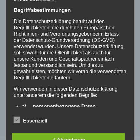
Begriffsbestimmungen
Die Datenschutzerklärung beruht auf den
Begrifflichkeiten, die durch den Europäischen
Richtlinien- und Verordnungsgeber beim Erlass
der Datenschutz-Grundverordnung (DS-GVO)
verwendet wurden. Unsere Datenschutzerklärung
soll sowohl für die Öffentlichkeit als auch für
unsere Kunden und Geschäftspartner einfach
Advents-Fenster-Aktion 2021
lesbar und verständlich sein. Um dies zu
gewährleisten, möchten wir vorab die verwendeten
2021-11-23
Vereins-News
Begrifflichkeiten erläutern.
Wir verwenden in dieser Datenschutzerklärung
unter anderem die folgenden Begriffe:
a) personenbezogene Daten
Personenbezogene Daten sind alle
Essenziell
Informationen, die sich auf eine identifizierte
oder identifizierbare natürliche Person (im
Folgenden „betroffene Person") beziehen. Als
✓ Akzeptieren