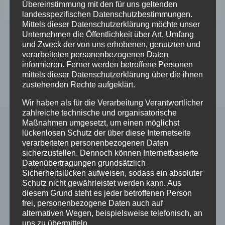
Übereinstimmung mit den für uns geltenden
landesspezifischen Datenschutzbestimmungen.
Mittels dieser Datenschutzerklärung möchte unser
Unternehmen die Öffentlichkeit über Art, Umfang
und Zweck der von uns erhobenen, genutzten und
Beitragsnavigation
ZURÜCK
WEITER
verarbeiteten personenbezogenen Daten
informieren. Ferner werden betroffene Personen
Neues Mitglied: Rope
Adventsfenster-
mittels dieser Datenschutzerklärung über die ihnen
to go
Kalender 2023
zustehenden Rechte aufgeklärt.
Wir haben als für die Verarbeitung Verantwortlicher
zahlreiche technische und organisatorische
Maßnahmen umgesetzt, um einen möglichst
lückenlosen Schutz der über diese Internetseite
verarbeiteten personenbezogenen Daten
Ähnliche Beiträge
sicherzustellen. Dennoch können Internetbasierte
Datenübertragungen grundsätzlich
Sicherheitslücken aufweisen, sodass ein absoluter
Schutz nicht gewährleistet werden kann. Aus
diesem Grund steht es jeder betroffenen Person
frei, personenbezogene Daten auch auf
alternativen Wegen, beispielsweise telefonisch, an
uns zu übermitteln.