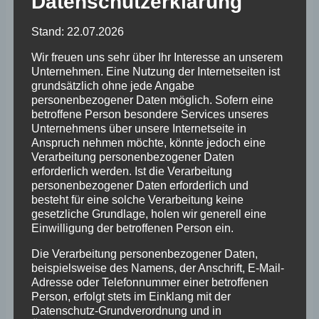
Datenschutzerklärung
Stand: 22.07.2026
Wer also Interesse hat, darf sich gerne bis zum
Wir freuen uns sehr über Ihr Interesse an unserem
12. November 2023 per E-Mail bei Petra
Unternehmen. Eine Nutzung der Internetseiten ist
Reinfurth (
petra [at] reinfurth-parkett [dot] de
)
grundsätzlich ohne jede Angabe
anmelden.
personenbezogener Daten möglich. Sofern eine
betroffene Person besondere Services unseres
Wir freuen uns über viele positive
Unternehmens über unsere Internetseite in
Rückmeldungen, wunderschöne
Anspruch nehmen möchte, könnte jedoch eine
Adventsfenster und hoffentlich erfreuliche
Verarbeitung personenbezogener Daten
erforderlich werden. Ist die Verarbeitung
Kleinostheimer Begegnungen beim abendlichen
personenbezogener Daten erforderlich und
Adventsspaziergang.
besteht für eine solche Verarbeitung keine
gesetzliche Grundlage, holen wir generell eine
Einwilligung der betroffenen Person ein.
Herzliche Grüße vom Vorstandsteam
Die Verarbeitung personenbezogener Daten,
beispielsweise des Namens, der Anschrift, E-Mail-
Schaufenster Kleinostheim / Petra Reinfurth
Adresse oder Telefonnummer einer betroffenen
Person, erfolgt stets im Einklang mit der
Schlagworte:
Datenschutz-Grundverordnung und in
#
Adventsfenster