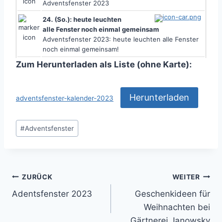
Adventsfenster 2023
24. (So.): heute leuchten
alle Fenster noch einmal gemeinsam
Adventsfenster 2023: heute leuchten alle Fenster
noch einmal gemeinsam!
Zum Herunterladen als Liste (ohne Karte):
Herunterladen
adventsfenster-kalender-2023
Schlagworte:
#
Adventsfenster
Beitragsnavigation
ZURÜCK
WEITER
Adentsfenster 2023
Geschenkideen für
Weihnachten bei
Gärtnerei Janowsky