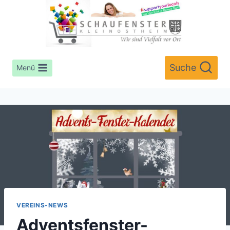
Zum
Inhalt
springen
Suche
Menü
VEREINS-NEWS
Adventsfenster-