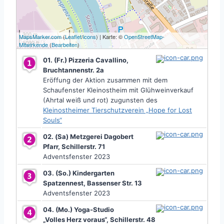
300 m
MapsMarker.com
(
Leaflet
/
icons
) | Karte: ©
OpenStreetMap-
1000 ft
Mitwirkende
(
Bearbeiten
)
01. (Fr.) Pizzeria Cavallino,
Bruchtannenstr. 2a
Eröffung der Aktion zusammen mit dem
Schaufenster Kleinostheim mit Glühweinverkauf
(Ahrtal weiß und rot) zugunsten des
Kleinostheimer Tierschutzverein „Hope for Lost
Souls“
02. (Sa) Metzgerei Dagobert
Pfarr, Schillerstr. 71
Adventsfenster 2023
03. (So.) Kindergarten
Spatzennest, Bassenser Str. 13
Adventsfenster 2023
04. (Mo.) Yoga-Studio
„Volles Herz voraus“, Schillerstr. 48