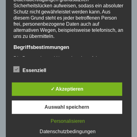
Sicherheitslücken aufweisen, sodass ein absoluter
Schreibe einen Kommentar
Schutz nicht gewährleistet werden kann. Aus
diesem Grund steht es jeder betroffenen Person
Deine E-Mail-Adresse wird nicht veröffentlicht.
frei, personenbezogene Daten auch auf
Erforderliche Felder sind mit
*
markiert
alternativen Wegen, beispielsweise telefonisch, an
Kommentar
*
uns zu übermitteln.
Begriffsbestimmungen
Die Datenschutzerklärung beruht auf den
Begrifflichkeiten, die durch den Europäischen
Essenziell
Richtlinien- und Verordnungsgeber beim Erlass
der Datenschutz-Grundverordnung (DS-GVO)
verwendet wurden. Unsere Datenschutzerklärung
soll sowohl für die Öffentlichkeit als auch für
✓ Akzeptieren
unsere Kunden und Geschäftspartner einfach
lesbar und verständlich sein. Um dies zu
Auswahl speichern
gewährleisten, möchten wir vorab die verwendeten
Begrifflichkeiten erläutern.
Personalisieren
Wir verwenden in dieser Datenschutzerklärung
unter anderem die folgenden Begriffe:
Datenschutzbedingungen
Name
*