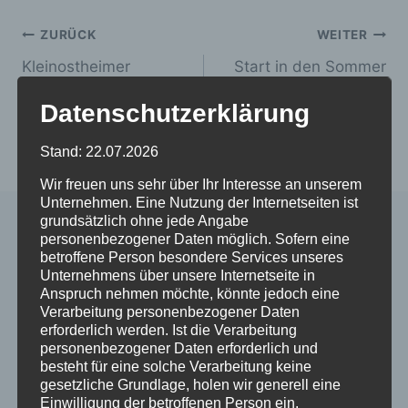
Beitragsnavigation
ZURÜCK
WEITER
Kleinostheimer
Start in den Sommer
Adventsfenster 2022
bei Janowsky:
Datenschutzerklärung
Gärtnerei und
Blumenhaus
Stand: 22.07.2026
Wir freuen uns sehr über Ihr Interesse an unserem
Unternehmen. Eine Nutzung der Internetseiten ist
grundsätzlich ohne jede Angabe
personenbezogener Daten möglich. Sofern eine
Ähnliche Beiträge
betroffene Person besondere Services unseres
Unternehmens über unsere Internetseite in
Anspruch nehmen möchte, könnte jedoch eine
Verarbeitung personenbezogener Daten
erforderlich werden. Ist die Verarbeitung
personenbezogener Daten erforderlich und
besteht für eine solche Verarbeitung keine
gesetzliche Grundlage, holen wir generell eine
Einwilligung der betroffenen Person ein.