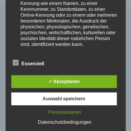
Kennung wie einem Namen, zu einer
Kennnummer, zu Standortdaten, zu einer
Online-Kennung oder zu einem oder mehreren
besonderen Merkmalen, die Ausdruck der
Ähnliche Beiträge
physischen, physiologischen, genetischen,
psychischen, wirtschaftlichen, kulturellen oder
sozialen Identität dieser natürlichen Person
sind, identifiziert werden kann.
b) betroffene Person
Essenziell
Betroffene Person ist jede identifizierte oder
identifizierbare natürliche Person, deren
personenbezogene Daten von dem für die
✓ Akzeptieren
Verarbeitung Verantwortlichen verarbeitet
werden.
Auswahl speichern
c) Verarbeitung
Verarbeitung ist jeder mit oder ohne Hilfe
Personalisieren
automatisierter Verfahren ausgeführte Vorgang
oder jede solche Vorgangsreihe im
Datenschutzbedingungen
Zusammenhang mit personenbezogenen