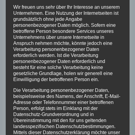
beleuchtet sein.
Wir freuen uns sehr über Ihr Interesse an unserem
Aber auch wir wollen einen Beitrag zum
Unternehmen. Eine Nutzung der Internetseiten ist
grundsätzlich ohne jede Angabe
Energiesparen leisten und daher sollten die
personenbezogener Daten möglich. Sofern eine
Fenster nur bis 22.00 Uhr beleuchtet sein. Ob
betroffene Person besondere Services unseres
das Fenster nur an dem Adventskalendertag
Unternehmens über unsere Internetseite in
Anspruch nehmen möchte, könnte jedoch eine
beleuchtet ist oder an allen Tagen bleibt jedem
Verarbeitung personenbezogener Daten
selbst überlassen.
erforderlich werden. Ist die Verarbeitung
personenbezogener Daten erforderlich und
besteht für eine solche Verarbeitung keine
Gewerbetreibende können am Datum ihres
gesetzliche Grundlage, holen wir generell eine
Adventskalendertages auch Aktionen (langer
Einwilligung der betroffenen Person ein.
Samstag, Glühwein und und und ….)
Die Verarbeitung personenbezogener Daten,
durchführen, die dann auf der Schaufenster-
beispielsweise des Namens, der Anschrift, E-Mail-
Adresse oder Telefonnummer einer betroffenen
Homepage, Facebook, Instagram etc.
Person, erfolgt stets im Einklang mit der
beworben werden. Hier bitte die Anzeige bzw.
Datenschutz-Grundverordnung und in
die Aktion per Mail schicken. Anzeigen im
Übereinstimmung mit den für uns geltenden
landesspezifischen Datenschutzbestimmungen.
Mitteilungsblatt müssten bitte von jedem selbst
Mittels dieser Datenschutzerklärung möchte unser