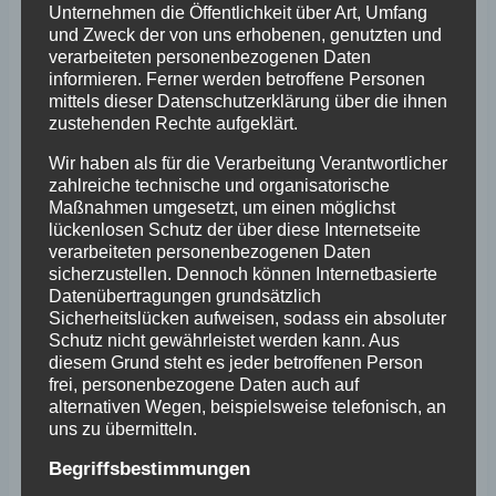
geschaltet werden.
Unternehmen die Öffentlichkeit über Art, Umfang
und Zweck der von uns erhobenen, genutzten und
verarbeiteten personenbezogenen Daten
Die Adventsfenster-Aktion wird auch wieder im
informieren. Ferner werden betroffene Personen
Mitteilungsblatt „ausgeschrieben“ werden, so
mittels dieser Datenschutzerklärung über die ihnen
zustehenden Rechte aufgeklärt.
dass sich hier Privatpersonen ebenfalls
beteiligen können.
Wir haben als für die Verarbeitung Verantwortlicher
zahlreiche technische und organisatorische
Maßnahmen umgesetzt, um einen möglichst
Liebe Mitglieder, es wäre wirklich schön, wenn
lückenlosen Schutz der über diese Internetseite
sich hier möglichst viele beteiligen würden,
verarbeiteten personenbezogenen Daten
sicherzustellen. Dennoch können Internetbasierte
damit Kleinostheim in der vorweihnachtlichen
Datenübertragungen grundsätzlich
Zeit ein kleines bisschen heller wird.
Sicherheitslücken aufweisen, sodass ein absoluter
Schutz nicht gewährleistet werden kann. Aus
Wer also Interesse hat, darf sich gerne bis zum
diesem Grund steht es jeder betroffenen Person
14.11.2022 per E-Mail bei
frei, personenbezogene Daten auch auf
petra [at] reinfurth-parkett [dot] de
anmelden.
alternativen Wegen, beispielsweise telefonisch, an
uns zu übermitteln.
Wir freuen uns über viele positive
Begriffsbestimmungen