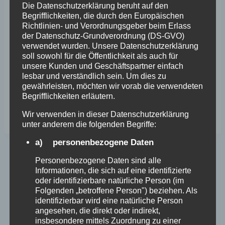
Rückmeldungen, wunderschöne
Die Datenschutzerklärung beruht auf den
Adventsfenster und hoffentlich erfreuliche
Begrifflichkeiten, die durch den Europäischen
Richtlinien- und Verordnungsgeber beim Erlass
Kleinostheimer Begegnungen beim abendlichen
der Datenschutz-Grundverordnung (DS-GVO)
Adventsspaziergang
verwendet wurden. Unsere Datenschutzerklärung
soll sowohl für die Öffentlichkeit als auch für
unsere Kunden und Geschäftspartner einfach
Herzliche Grüße
lesbar und verständlich sein. Um dies zu
gewährleisten, möchten wir vorab die verwendeten
Begrifflichkeiten erläutern.
Das Vorstandsteam vom Schaufenster
Kleinostheim
Wir verwenden in dieser Datenschutzerklärung
unter anderem die folgenden Begriffe:
a) personenbezogene Daten
Personenbezogene Daten sind alle
Beitragsnavigation
ZURÜCK
WEITER
Informationen, die sich auf eine identifizierte
Gärtnerei Janowski:
Tulpenaktion zum
oder identifizierbare natürliche Person (im
Folgenden „betroffene Person") beziehen. Als
Weihnachten steht vor
Frühlingsbeginn
identifizierbar wird eine natürliche Person
der Tür
angesehen, die direkt oder indirekt,
insbesondere mittels Zuordnung zu einer