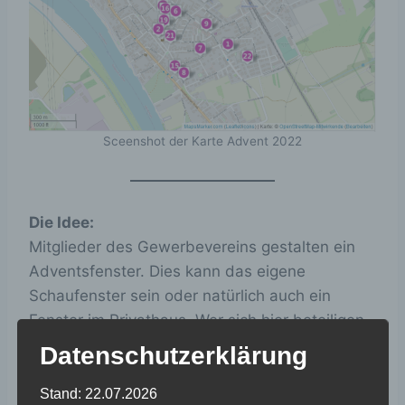
Sceenshot der Karte Advent 2022
Die Idee:
Mitglieder des Gewerbevereins gestalten ein
Adventsfenster. Dies kann das eigene
Schaufenster sein oder natürlich auch ein
Fenster im Privathaus. Wer sich hier beteiligen
möchte, bekommt eine Zahl zwischen 1 und 24
Datenschutzerklärung
und das Fenster sollte dann an dem
entsprechenden Tag geschmückt und
Stand: 22.07.2026