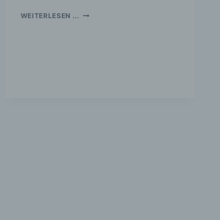
, zu
SCHÖNES
WEITERLESEN ...
ZUM
sen,
VALENTINSTAG
r
…
IM
EDORA
SHOP
en in
ischen
en
dere