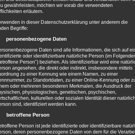
zu gewährleisten, möchten wir vorab die verwendeten
flichkeiten erläutern.
erwenden in dieser Datenschutzerklärung unter anderem die
nden Begriffe:
) personenbezogene Daten
rsonenbezogene Daten sind alle Informationen, die sich auf ei
entifizierte oder identifizierbare natürliche Person (im Folgende
etroffene Person") beziehen. Als identifizierbar wird eine natürl
rson angesehen, die direkt oder indirekt, insbesondere mittels
uordnung zu einer Kennung wie einem Namen, zu einer
nnnummer, zu Standortdaten, zu einer Online-Kennung oder z
inem oder mehreren besonderen Merkmalen, die Ausdruck der
ysischen, physiologischen, genetischen, psychischen,
rtschaftlichen, kulturellen oder sozialen Identität dieser natürlic
rson sind, identifiziert werden kann.
) betroffene Person
troffene Person ist jede identifizierte oder identifizierbare natür
VEREINS-NEWS
rson, deren personenbezogene Daten von dem für die Verarbe