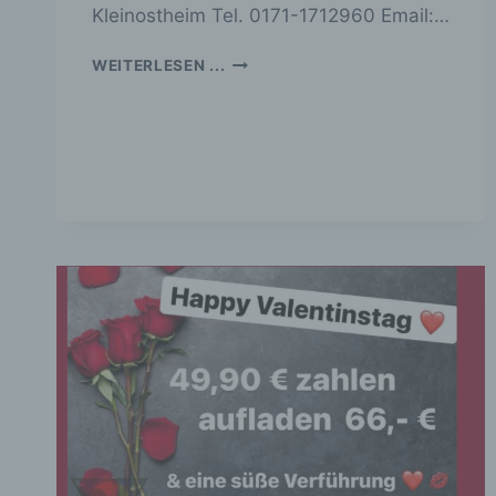
Kleinostheim Tel. 0171-1712960 Email:…
pe
be
EINLADUNG
wi
WEITERLESEN ...
ZUR
Zu
SOMMERWEINPROBE
na
BEIM
f
WEINBAUER
Ps
ei
Hi
be
zu
te
ge
id
w
g
V
Ve
na