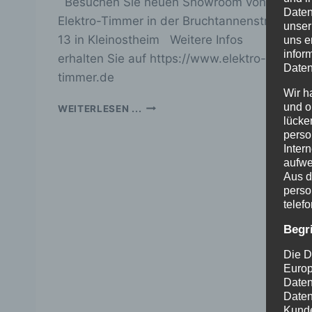
Besuchen Sie neuen Showroom von
Daten
Elektro-Timmer in der Bruchtannenstr.
unser
13 in Kleinostheim Weitere Infos
uns e
infor
erhalten Sie auf https://www.elektro-
Daten
timmer.de
Wir h
SEHEN
und o
WEITERLESEN ...
–
lücke
FÜHLEN
perso
Inter
–
aufwe
ERLEBEN:
Aus d
perso
telef
Begr
Die D
Europ
Daten
Daten
Kunde