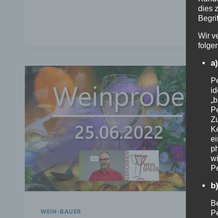
dies 
Begrif
Wir v
folge
a
Pe
id
„b
Pe
Z
Ke
e
ph
wi
Pe
b
Be
WEIN-BAUER
Pe