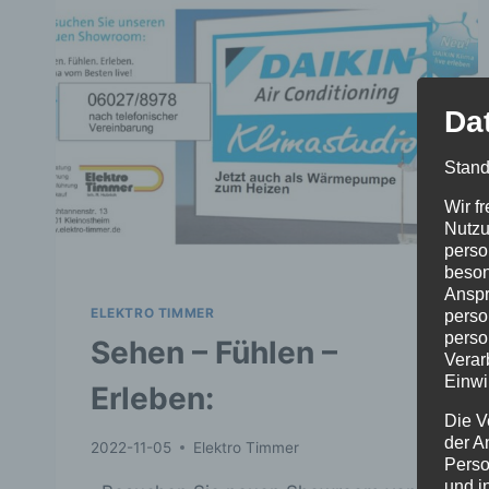
ERHÄLTLICH:
UNTER
KLEINOSTHEIMER
GESCHENKGUTSCHEIN
Da
Stand
Wir f
Nutzu
perso
beson
Anspr
ELEKTRO TIMMER
perso
perso
Sehen – Fühlen –
Verar
Einwi
Erleben:
Die V
der A
2022-11-05
Elektro Timmer
Perso
und i