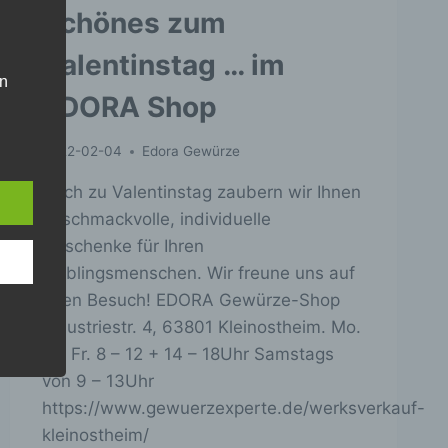
Schönes zum
Valentinstag … im
en
EDORA Shop
, das
2022-02-04
Edora Gewürze
er
Auch zu Valentinstag zaubern wir Ihnen
geschmackvolle, individuelle
ng.
Geschenke für Ihren
Lieblingsmenschen. Wir freune uns auf
Ihren Besuch! EDORA Gewürze-Shop
ng
Industriestr. 4, 63801 Kleinostheim. Mo.
bis Fr. 8 – 12 + 14 – 18Uhr Samstags
von 9 – 13Uhr
https://www.gewuerzexperte.de/werksverkauf-
kleinostheim/