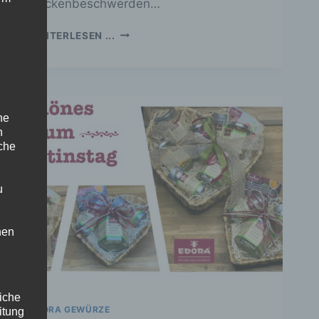
Rückenbeschwerden…
MÖBEL-
WEITERLESEN ...
ROOS:
IHR
„GESUNDHEITS-
SPEZIALIST!“
AUF
ne
2500QM
n
AUSSTELLUNGSFLÄCHE
iche
u
hen
liche
EDORA GEWÜRZE
itung