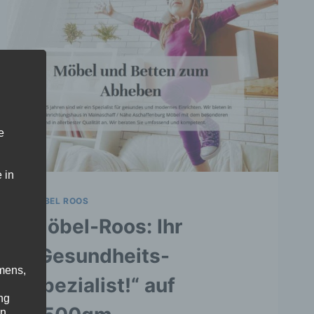
e
 in
MÖBEL ROOS
Möbel-Roos: Ihr
„Gesundheits-
mens,
Spezialist!“ auf
ng
en