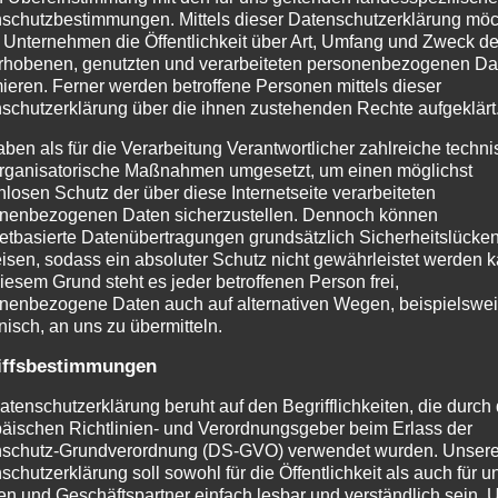
schutzbestimmungen. Mittels dieser Datenschutzerklärung mö
Wir keltern für Sie Freitag 23.09.22 ab
 Unternehmen die Öffentlichkeit über Art, Umfang und Zweck de
19:00Uhr und Montag 26.09.22 ab
rhobenen, genutzten und verarbeiteten personenbezogenen Da
19:00Uhr Frisch gepresster Apfelsaft zu
mieren. Ferner werden betroffene Personen mittels dieser
schutzerklärung über die ihnen zustehenden Rechte aufgeklärt
verkaufen! HDH Hofmann
Dienstleistungen & Handel Holger
aben als für die Verarbeitung Verantwortlicher zahlreiche techn
rganisatorische Maßnahmen umgesetzt, um einen möglichst
Hofmann, Rupprechtstr. 20, 63801
nlosen Schutz der über diese Internetseite verarbeiteten
Kleinostheim Tel. 06027 979 6926 Fax
nenbezogenen Daten sicherzustellen. Dennoch können
06027 979 6927 Mobil 0170 488 1554
netbasierte Datenübertragungen grundsätzlich Sicherheitslücke
isen, sodass ein absoluter Schutz nicht gewährleistet werden k
Email: holgerhofmann1 [at] gmx [dot]
iesem Grund steht es jeder betroffenen Person frei,
net
nenbezogene Daten auch auf alternativen Wegen, beispielswe
onisch, an uns zu übermitteln.
KELTERZEIT
WEITERLESEN ...
IN
iffsbestimmungen
KLEINOSTHEIM
atenschutzerklärung beruht auf den Begrifflichkeiten, die durch
äischen Richtlinien- und Verordnungsgeber beim Erlass der
schutz-Grundverordnung (DS-GVO) verwendet wurden. Unser
schutzerklärung soll sowohl für die Öffentlichkeit als auch für u
n und Geschäftspartner einfach lesbar und verständlich sein.