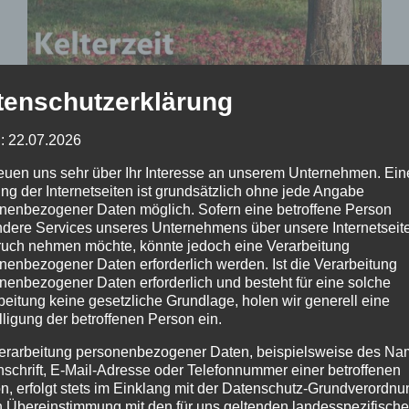
tenschutzerklärung
: 22.07.2026
reuen uns sehr über Ihr Interesse an unserem Unternehmen. Ein
ng der Internetseiten ist grundsätzlich ohne jede Angabe
nenbezogener Daten möglich. Sofern eine betroffene Person
dere Services unseres Unternehmens über unsere Internetseite
uch nehmen möchte, könnte jedoch eine Verarbeitung
HOFMANN DIENSTLEISTUNGEN & HANDEL
nenbezogener Daten erforderlich werden. Ist die Verarbeitung
nenbezogener Daten erforderlich und besteht für eine solche
Kelterzeit in
beitung keine gesetzliche Grundlage, holen wir generell eine
lligung der betroffenen Person ein.
Kleinostheim
erarbeitung personenbezogener Daten, beispielsweise des Na
nschrift, E-Mail-Adresse oder Telefonnummer einer betroffenen
2022-09-23
n, erfolgt stets im Einklang mit der Datenschutz-Grundverordnu
Hofmann Dienstleistungen & Handel
n Übereinstimmung mit den für uns geltenden landesspezifisch