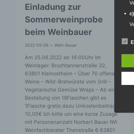
Ve
Einladung zur
c
Sommerweinprobe
Ve
beim Weinbauer
au
Z
Er
E
2022-05-06
Wein-Bauer
An
Ve
Am 25.06.2022 ab 16:00Uhr Im
ei
Weinlager: Bruchtannenstraße 32,
Ve
63801 Kleinostheim – Über 70 offene
d
Weine – Wild-Bratwürste vom Grill –
Ei
Vegetarische Gemüse Wraps – Ab einer
pe
Bestellung von 18Flaschen gibt es
e
1Flasche gratis dazu Unkostenbeitrag
e
10,00€ Ich bitte um eine kurze Zusage
Pr
mit Personenanzahl Norbert Bauer IWI
pe
Weinfachberater Thenstraße 6 63801
p