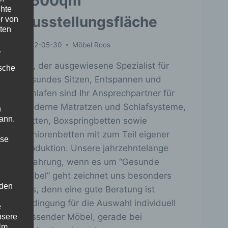
2500qm
chte
Ausstellungsfläche
r von
ten
2022-05-30
Möbel Roos
.
wir, der ausgewiesene Spezialist für
ische
gesundes Sitzen, Entspannen und
Schlafen sind Ihr Ansprechpartner für
moderne Matratzen und Schlafsysteme,
n
ann.
Betten, Boxspringbetten sowie
Seniorenbetten mit zum Teil eigener
ise
Produktion. Unsere jahrzehntelange
Erfahrung, wenn es um “Gesunde
Möbel” geht zeichnet uns besonders
 den
aus, denn eine gute Beratung ist
Bedingung für die Auswahl individuell
e
passender Möbel, gerade bei
nsere
 Um