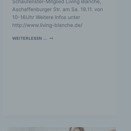
Schaufenster-Mitglied Living Blanche,
Aschaffenburger Str. am Sa. 19.11. von
10-16Uhr Weitere Infos unter
http://www.living-blanche.de/
WEISSER G
WEITERLESEN ...
LÜHWEIN E
VENT B
EI L
IVING B
LANCHE A
M S
A. 1
9.11.22