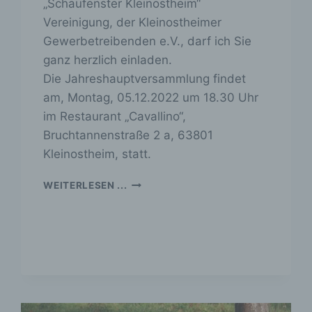
„Schaufenster Kleinostheim“
Vereinigung, der Kleinostheimer
Gewerbetreibenden e.V., darf ich Sie
ganz herzlich einladen.
Die Jahreshauptversammlung findet
am, Montag, 05.12.2022 um 18.30 Uhr
im Restaurant „Cavallino“,
Bruchtannenstraße 2 a, 63801
Kleinostheim, statt.
EINLADUNG
WEITERLESEN ...
ZUR
MITGLIEDERVERSAMMLUNG
AM
5.12.22