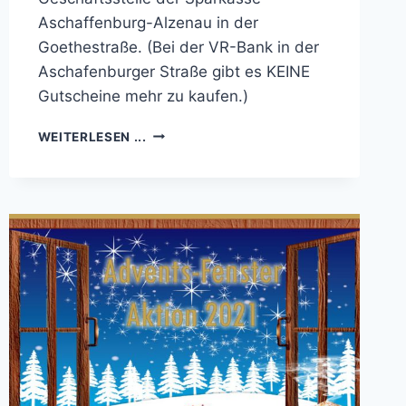
Aschaffenburg-Alzenau in der
Goethestraße. (Bei der VR-Bank in der
Aschafenburger Straße gibt es KEINE
Gutscheine mehr zu kaufen.)
JETZT
WEITERLESEN ...
AUCH
BEI
JASMINS
BLUMENWIESE
ERHÄLTLICH:
UNTER
KLEINOSTHEIMER
GESCHENKGUTSCHEIN