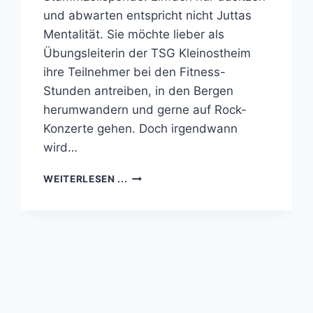
und abwarten entspricht nicht Juttas
Mentalität. Sie möchte lieber als
Übungsleiterin der TSG Kleinostheim
ihre Teilnehmer bei den Fitness-
Stunden antreiben, in den Bergen
herumwandern und gerne auf Rock-
Konzerte gehen. Doch irgendwann
wird…
DKMS
WEITERLESEN ...
REGISTRIERUNGSAKTION:
„ALLE
FÜR
JUTTA“
AM
30.04.
VON
11
–